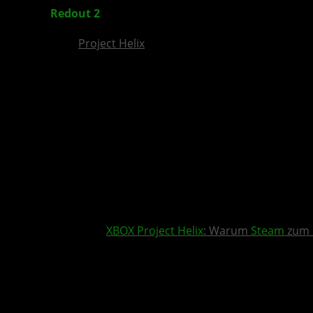
Redout 2
: „Winter Pack“ DLC für Konsolen und 
Project Helix
XBOX
Project Helix
: Warum
Steam
zum 