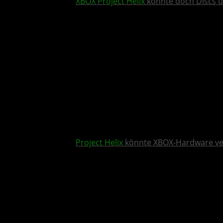
XBOX
Project Helix
könnte doch Discs u
Project Helix
könnte XBOX-Hardware v