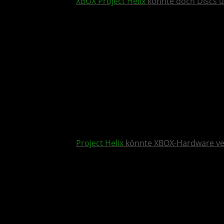
XBOX
Project Helix
könnte doch Discs u
Project Helix
könnte XBOX-Hardware v