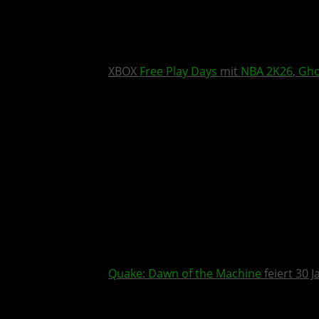
XBOX
Free Play Days
mit
NBA 2K26
,
Gho
Quake
:
Dawn of the Machine
feiert 30 