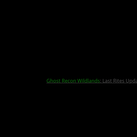
Ghost Recon Wildlands
: Last Rites Upd