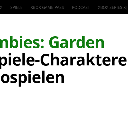
IX
SPIELE
XBOX GAME PASS
PODCAST
XBOX SERIES X
ombies: Garden
piele-Charaktere
ospielen