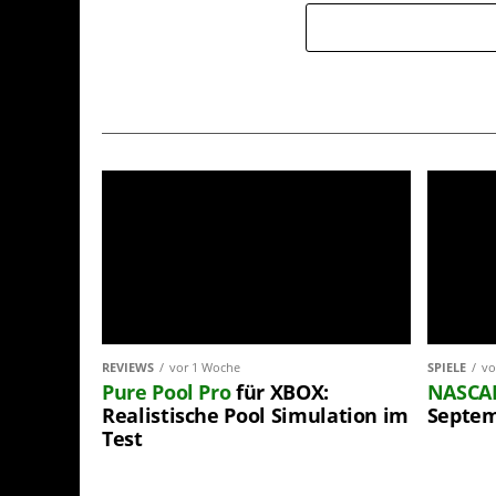
REVIEWS
vor 1 Woche
SPIELE
vo
Pure Pool Pro
für XBOX:
NASCA
Realistische Pool Simulation im
Septem
Test