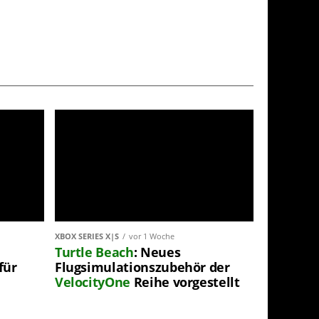
XBOX SERIES X|S
vor 1 Woche
Turtle Beach
: Neues
für
Flugsimulationszubehör der
VelocityOne
Reihe vorgestellt