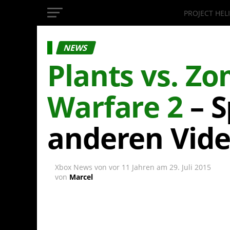
PROJECT HEL
InsideXbox.de
NEWS
Plants vs. Z
Warfare 2
– S
anderen Vide
Xbox News von
vor 11 Jahren
am
29. Juli 2015
von
Marcel