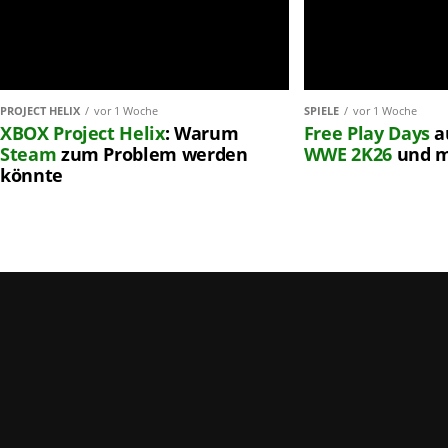
PROJECT HELIX
vor 1 Woche
SPIELE
vor 1 Woche
XBOX
Project Helix
: Warum
Free Play Days
a
Steam
zum Problem werden
WWE 2K26
und 
könnte