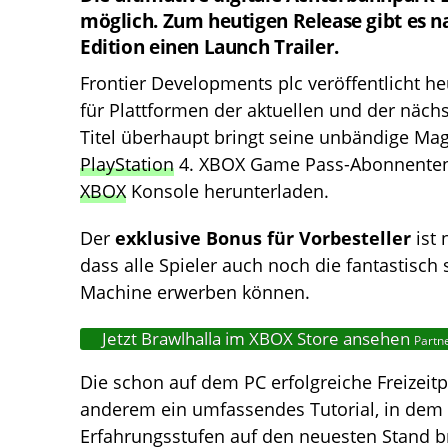
möglich. Zum heutigen Release gibt es na
Edition einen Launch Trailer.
Frontier Developments plc veröffentlicht h
für Plattformen der aktuellen und der nächs
Titel überhaupt bringt seine unbändige Ma
PlayStation
4. XBOX Game Pass-Abonnenten 
XBOX
Konsole herunterladen.
Der
exklusive Bonus für Vorbesteller
ist 
dass alle Spieler auch noch die fantastisch
Machine erwerben können.
Jetzt Brawlhalla im XBOX Store ansehen
Partne
Die schon auf dem PC erfolgreiche Freizeit
anderem ein umfassendes Tutorial, in dem 
Erfahrungsstufen auf den neuesten Stand 