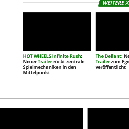
WEITERE 
HOT WHEELS Infinite Rush
:
The Defiant
: N
Neuer
Trailer
rückt zentrale
Trailer
zum Ego
Spielmechaniken in den
veröffentlicht
Mittelpunkt