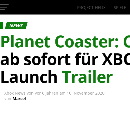
PROJECT HELIX
SPIELE
InsideXbox.de
NEWS
Planet Coaster: 
ab sofort für XB
Launch
Trailer
Xbox News von
vor 6 Jahren
am
10. November 2020
von
Marcel