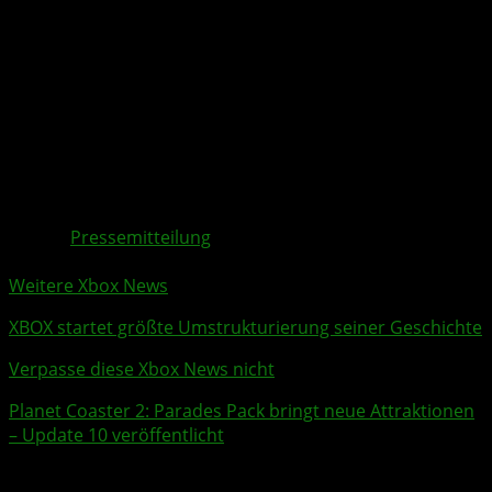
Mit der Veröffentlichung der Version 1.0 in der zweiten
Hälfte des Jahres 2027 soll außerdem die Nintendo
Switch Version von Phasmophobia erscheinen.
Die Überarbeitung von
13 Willow Street
steht allen
Spielern ab dem
21. Juli
als kostenloses Update auf allen
Plattformen zur Verfügung.
Quelle:
Pressemitteilung
Weitere Xbox Themen:
Weitere Xbox News
XBOX
startet größte Umstrukturierung seiner Geschichte
Verpasse diese Xbox News nicht
Planet Coaster 2
: Parades Pack bringt neue Attraktionen
– Update 10 veröffentlicht