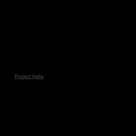
InsideXbox.de
Phasmophobia Roadmap zeigt Version 1.0 und Willow
Rework
Project Helix