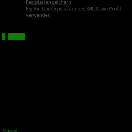
Festplatte speichern
Eigene Gamerpics für euer XBOX Live Profil
verwenden
Spiele
Phasmophobia Roadmap zeigt
Version 1.0 und Willow Rework
Xbox News von
vor 1 Monat
am
6. Juli 2026
von
Marcel