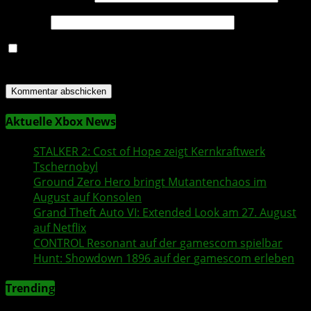
Website
Name, E-Mail-Adresse und Website in diesem Browser
für meinen nächsten Kommentar speichern.
Aktuelle Xbox News
STALKER 2
: Cost of Hope zeigt Kernkraftwerk
Tschernobyl
Ground Zero Hero
bringt Mutantenchaos im
August auf Konsolen
Grand Theft Auto VI
: Extended Look am 27. August
auf
Netflix
CONTROL Resonant
auf der
gamescom
spielbar
Hunt: Showdown 1896
auf der
gamescom
erleben
Trending