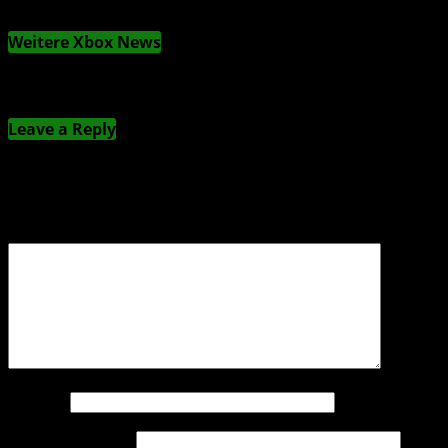
Weitere Xbox News
Kommentieren
Leave a Reply
Deine E-Mail-Adresse wird nicht veröffentlicht.
Erforderliche Felder sind mit
*
markiert
Kommentar
*
Name
*
E-Mail-Adresse
*