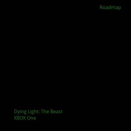
XBOX Disc to Digital soll 2026 starten –
Roadmap
geleakt
Dying Light: The Beast
erscheint nicht mehr für
XBOX One
und PlayStation 4