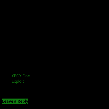
XBOX One
Bliss Hack erklärt: Erster erfolgreicher
Exploit
Kommentieren
Leave a Reply