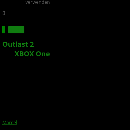
verwenden
Spiele
Outlast 2
: Grusel-Schocker ab sofort
für
XBOX One
erhältlich
Xbox News von
vor 9 Jahren
am
25. April 2017
von
Marcel