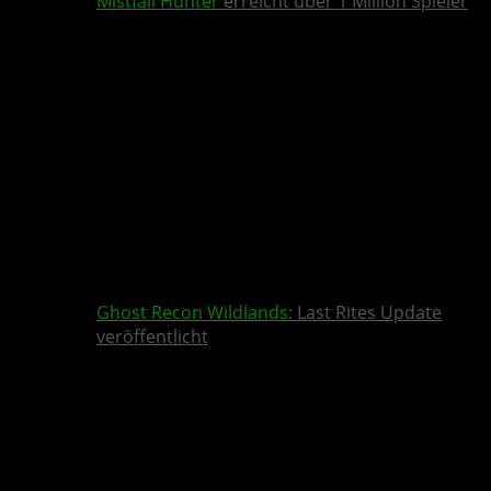
Mistfall Hunter
erreicht über 1 Million Spieler
Ghost Recon Wildlands
: Last Rites Update
veröffentlicht