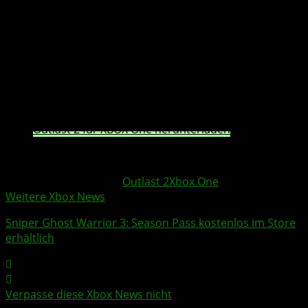
dem scheinbar unmöglichen Mord an einer schwangeren
Frau ihren Anfang nahm, die als Jane Doe bekannt war.
Die Ermittlungen haben euch meilenweit in die Wüste
Arizonas geführt, in eine Dunkelheit, die so schwarz ist,
das kein Licht sie erhellen kann und so voller
tiefgründiger Korruption, dass es vielleicht das
Vernünftigste wäre, einfach verrückt zu werden.
Outlast 2 für XBOX One herunterladen
httpv://www.youtube.com/watch?v=EOrTuPljfPU
Weitere Xbox Themen:
Outlast 2
Xbox One
Weitere Xbox News
Sniper Ghost Warrior 3
:
Season Pass
kostenlos
im
Store
erhältlich
Verpasse diese Xbox News nicht