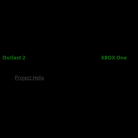
InsideXbox.de
Outlast 2
: Grusel-Schocker ab sofort für
XBOX One
erhältlich
Project Helix