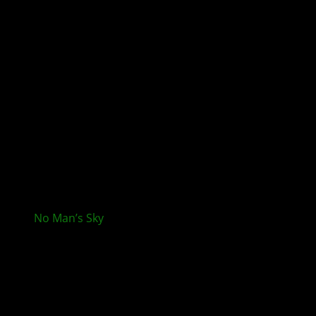
No Man’s Sky
: Voyagers-Update bringt riesige
Schiffs-Bauoptionen