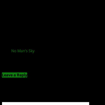
No Man’s Sky
: Update 5.6 „Relics“ bringt Fossilien
ins Spiel
Kommentieren
Leave a Reply
Deine E-Mail-Adresse wird nicht veröffentlicht.
Erforderliche Felder sind mit
*
markiert
Kommentar
*