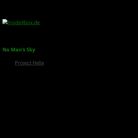
InsideXbox.de
No Man’s Sky
The Swarm bringt eine neue Bedrohung
Project Helix