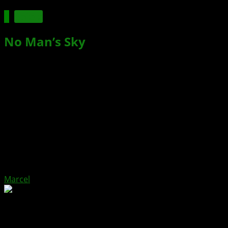
Spiele
No Man’s Sky
The Swarm bringt
eine neue Bedrohung
Xbox News von
vor 2 Monaten
am
28. Mai 2026
von
Marcel
Eine neue galaktische Gefahr zwingt die
Community zum gemeinsamen Kampf gegen