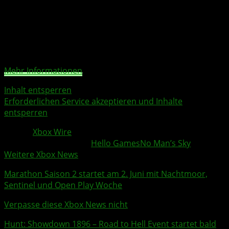
Sie sehen gerade einen Platzhalterinhalt von
YouTube
.
Um auf den eigentlichen Inhalt zuzugreifen, klicken Sie
auf die Schaltfläche unten. Bitte beachten Sie, dass dabei
Daten an Drittanbieter weitergegeben werden.
Mehr Informationen
Inhalt entsperren
Erforderlichen Service akzeptieren und Inhalte
entsperren
Quelle:
Xbox Wire
Weitere Xbox Themen:
Hello Games
No Man’s Sky
Weitere Xbox News
Marathon
Saison 2 startet am 2. Juni mit Nachtmoor,
Sentinel und Open Play Woche
Verpasse diese Xbox News nicht
Hunt: Showdown 1896
– Road to Hell Event startet bald