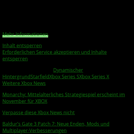
Sie sehen gerade einen Platzhalterinhalt von
X
. Um auf
den eigentlichen Inhalt zuzugreifen, klicken Sie auf die
Schaltfläche unten. Bitte beachten Sie, dass dabei Daten
an Drittanbieter weitergegeben werden.
Mehr Informationen
Inhalt entsperren
Erforderlichen Service akzeptieren und Inhalte
entsperren
Weitere Xbox Themen:
Dynamischer
Hintergrund
Starfield
Xbox Series S
Xbox Series X
Weitere Xbox News
Monarchy
: Mittelalterliches Strategiespiel erscheint im
November für XBOX
Verpasse diese Xbox News nicht
Baldur’s Gate 3 Patch 7: Neue Enden, Mods und
Multiplayer-Verbesserungen