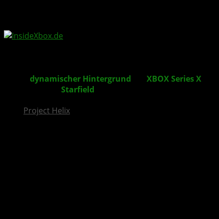
InsideXbox.de
Neuer
dynamischer Hintergrund
für
XBOX Series X
|S
zum Start von
Starfield
DLC veröffentlicht
Project Helix