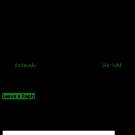
Bethesda
enthüllt Zukunft von Fallout,
Starfield
und
The Elder Scrolls VI
Kommentieren
Leave a Reply
Deine E-Mail-Adresse wird nicht veröffentlicht.
Erforderliche Felder sind mit
*
markiert
Kommentar
*