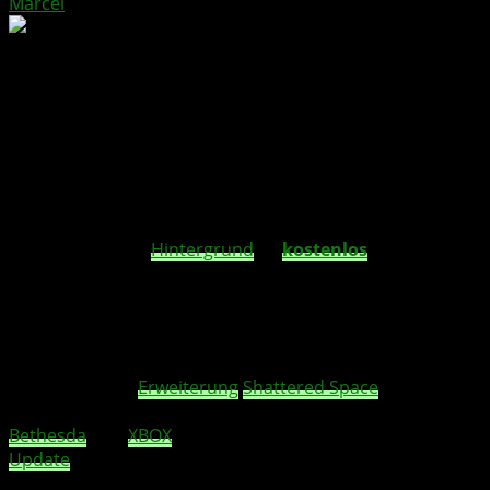
Marcel
Pünktlich der Veröffentlichung von Bethesdas
Shattered Space DLC für Starfield hat das
Team XBOX einen neuen dynamischen
Hintergrund für XBOX Series X|S Nutzer
veröffentlicht.
Dieser animierte
Hintergrund
ist
kostenlos
erhältlich
und kann über die Konsolenanpassungseinstellungen
aufgerufen werden. Tom Warren von The Verge hat den
neuen dynamischen Hintergrund wieder direkt für euch
ausprobiert und auf X geteilt.
Sowohl mit der
Erweiterung
Shattered Space
als auch
mit diesem eleganten neuen Hintergrund haben
Bethesda
und
XBOX
ein fesselndes und mitreißendes
Update
für ein bereits beliebtes Spiel geschaffen.