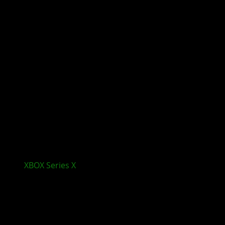
XBOX Series X
|S wird in Europa deutlich teurer