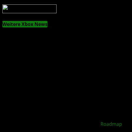
Weitere Xbox News
XBOX Disc to Digital soll 2026 starten –
Roadmap
geleakt