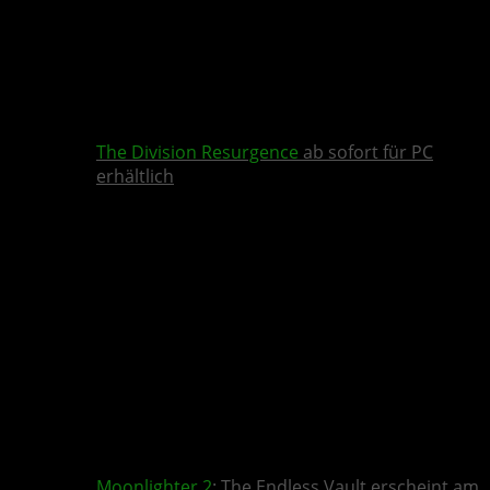
The Division Resurgence
ab sofort für PC
erhältlich
Moonlighter 2
: The Endless Vault erscheint am