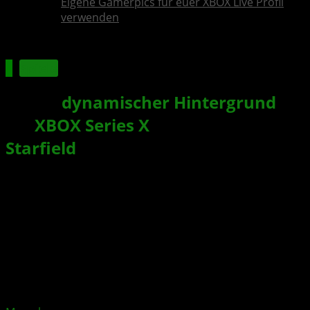
Eigene Gamerpics für euer XBOX Live Profil
verwenden
Spiele
Neuer
dynamischer Hintergrund
für
XBOX Series X
|S zum Start von
Starfield
DLC veröffentlicht
Xbox News von
vor 2 Jahren
am
1. Oktober 2024
von