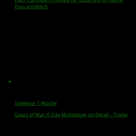
Halo: Campaign Evolved
für XBOX und im Game
Pass erhältlich
Spiele
vor 1 Woche
Gears of War: E-Day
Multiplayer
im Detail – Trailer