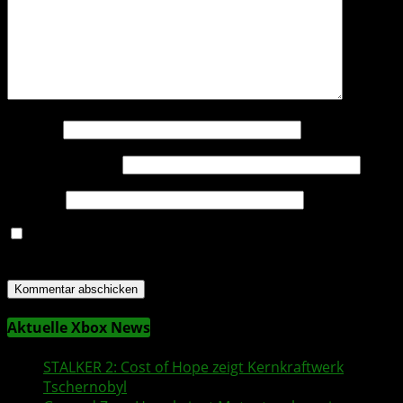
Name
*
E-Mail-Adresse
*
Website
Name, E-Mail-Adresse und Website in diesem Browser
für meinen nächsten Kommentar speichern.
Aktuelle Xbox News
STALKER 2
: Cost of Hope zeigt Kernkraftwerk
Tschernobyl