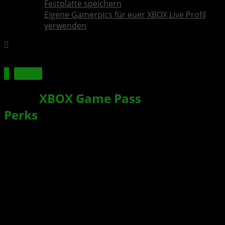
Festplatte speichern
Eigene Gamerpics für euer XBOX Live Profil
verwenden
Spiele
Neue
XBOX Game Pass
Ultimate
Perks
im Februar für euch
verfügbar
Xbox News von
vor 5 Jahren
am
2. Februar 2022