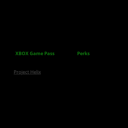
InsideXbox.de
Neue
XBOX Game Pass
Ultimate
Perks
im Februar für
euch verfügbar
Project Helix