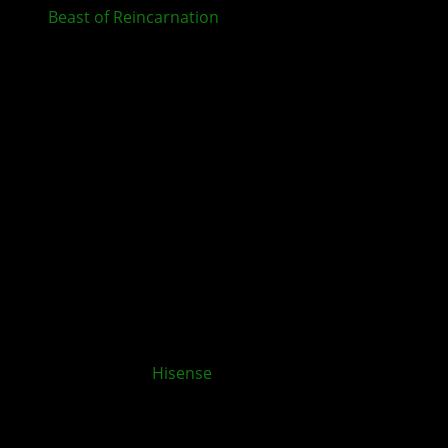
Beast of Reincarnation
ab sofort für XBOX und im
Game Pass erhältlich
XBOX App für
Hisense
und VIDAA OS TVs
veröffentlicht
Kommentieren