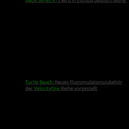
XBOX Series X
|S wird in Europa deutlich teurer
Turtle Beach
: Neues Flugsimulationszubehör
der
VelocityOne
Reihe vorgestellt