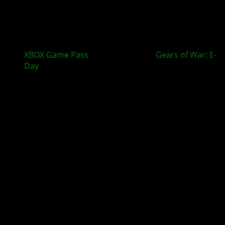
XBOX Game Pass
im August bringt
Gears of War: E-
Day
und mehr