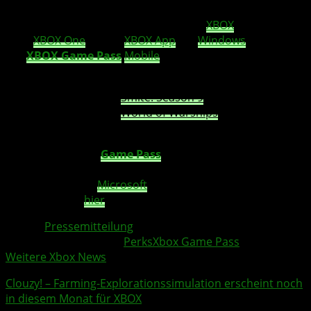
Besuche einfach die
Perks
-Galerie auf
XBOX
Series X|S
oder
XBOX One
, in der
XBOX App
auf
Windows
PC oder in
der
XBOX Game Pass
Mobile
App und erfahre mehr zu
den neuesten
Perks
.
Jetzt verfügbar –
Smite: Season 9
Starter Pass
Jetzt verfügbar –
World of Warships
: Exclusive
Starter Pack
Neben den
XBOX
Game Pass
Ultimate
Perks
erwarten
euch im Februar 2022 eine menge neuer Titel im Abo-
Dienst. Diese hat
Microsoft
gestern offiziell vorgestellt
und wir haben
hier
alles für euch zusammen gefasst.
Quelle:
Pressemitteilung
Weitere Xbox Themen:
Perks
Xbox Game Pass
Weitere Xbox News
Clouzy!
– Farming-Explorationssimulation erscheint noch
in diesem Monat für XBOX