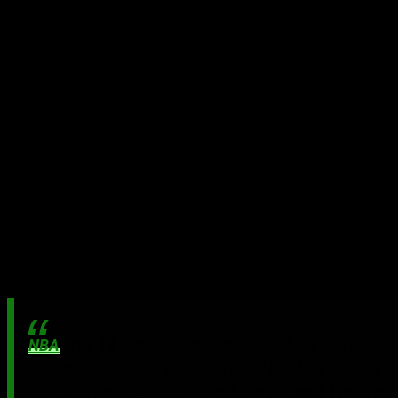
„
NBA
LIVE 18
bietet ein Basketball-Erlebnis, das den
Spielern mehr Entscheidungsfreiheit lässt als je zuvor“,
so Sean O’Brien, Executive Producer von
NBA LIVE 18
.