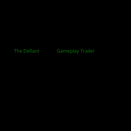
The Defiant
: Neuer
Gameplay
-
Trailer
zum Ego-
Shooter veröffentlicht