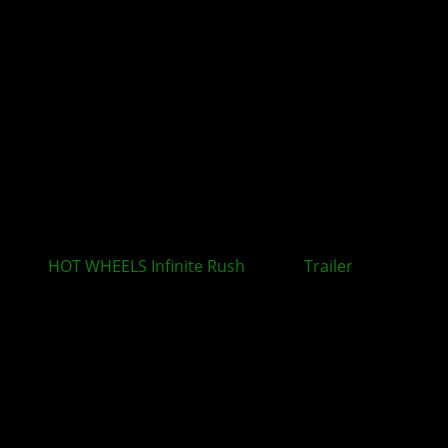
HOT WHEELS Infinite Rush
: Neuer
Trailer
rückt
zentrale Spielmechaniken in den Mittelpunkt