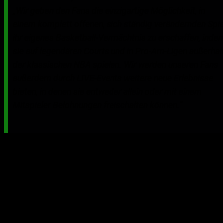
„Wir geben den Fans die einzigartige Möglichkeit, in
einem komplett offenen, sich ständig verändernden Spie
ihr eigenes Basketball-Vermächtnis zu erschaffen, inde
sie auf legendären Courts und in Pro-Am-Ligen außerhal
der klassischen NBA spielen. Wir werden unseren Fans
außerdem durch LIVE-Events weitere neue Erlebnisse
bieten, in denen sie entweder allein oder mit einem
Mitspieler Belohnungen freischalten können.“
Mit T
HE LEAGUE und THE STREETS
stehen den Spielern
viele Wege offen, um sich an die Spitze der Basketballwelt
zu kämpfen.
THE LEAGUE
bietet ein authentisches NBA-
Karriereerlebnis mit der Möglichkeit, vom Rookie zum
Veteran aufzusteigen. Die Fans können dabei mit ihrem