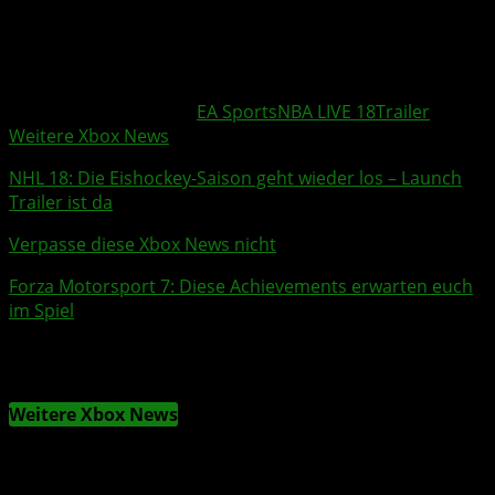
widerspiegeln.
httpv://www.youtube.com/watch?v=6Nzdz56R-
uY&feature=youtu.be
Weitere Xbox Themen:
EA Sports
NBA LIVE 18
Trailer
Weitere Xbox News
NHL 18
: Die Eishockey-Saison geht wieder los – Launch
Trailer
ist da
Verpasse diese Xbox News nicht
Forza Motorsport 7: Diese
Achievements
erwarten euch
im Spiel
Weitere Xbox News