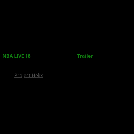
InsideXbox.de
NBA LIVE 18
: Offizieller Launch-
Trailer
zum
Basketballspiel veröffentlicht
Project Helix