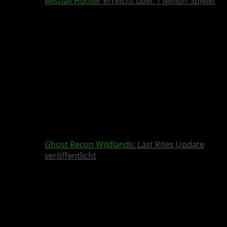
Mistfall Hunter
erreicht über 1 Million Spieler
Ghost Recon Wildlands
: Last Rites Update
veröffentlicht