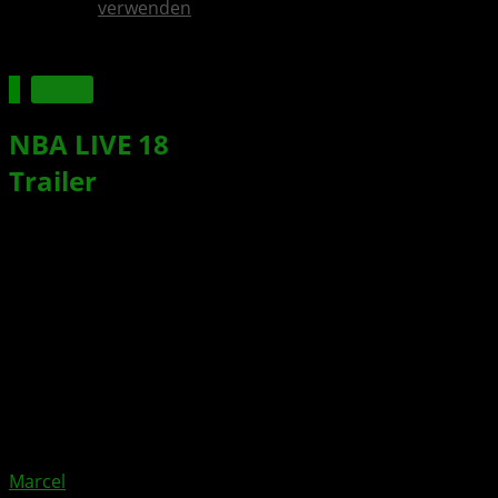
verwenden
Spiele
NBA LIVE 18
: Offizieller Launch-
Trailer
zum Basketballspiel
veröffentlicht
Xbox News von
vor 9 Jahren
am
15. September 2017
von
Marcel