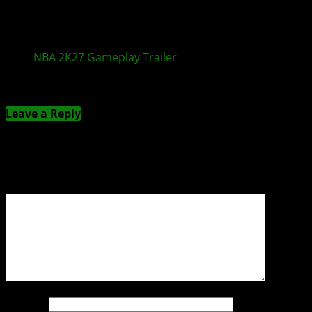
NBA 2K27
Gameplay
Trailer
zeigt neue Features
Kommentieren
Leave a Reply
Deine E-Mail-Adresse wird nicht veröffentlicht.
Erforderliche Felder sind mit
*
markiert
Kommentar
*
Name
*