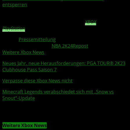
entsperren
*Der Online-Modus The W und die zugehörigen Inhalte sind
nur für die neue Konsolengeneration auf
XBOX
Series X|S und
PlayStation
5 verfügbar.
Quelle:
Pressemitteilung
Weitere Xbox Themen:
NBA 2K24
Repost
Weitere Xbox News
Neues Jahr, neue Herausforderungen: PGA TOUR® 2K23
Clubhouse Pass Saison 7
Verpasse diese Xbox News nicht
Minecraft Legends
verabschiedet sich mit „Snow vs
Snout“-Update
Weitere Xbox News