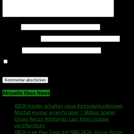
Name
*
E-Mail-Adresse
*
Website
Name, E-Mail-Adresse und Website in diesem Browser
für meinen nächsten Kommentar speichern.
Aktuelle Xbox News
XBOX Insider
erhalten neue Konsolenfunktionen
Mistfall Hunter
erreicht über 1 Million Spieler
Ghost Recon Wildlands
: Last Rites Update
veröffentlicht
XBOX
Free Play Days
mit
NBA 2K26
,
Ghost Recon