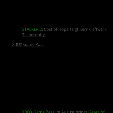
STALKER 2
: Cost of Hope zeigt Kernkraftwerk
Tschernobyl
XBOX Game Pass
XBOX Game Pass
im August bringt
Gears of