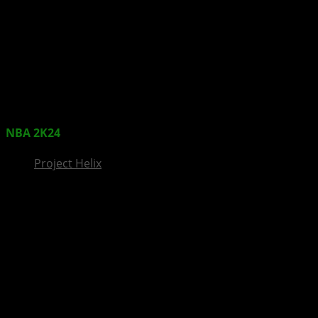
InsideXbox.de
NBA 2K24
Season 4: Ein All-Star-Start ins neue Jahr
Project Helix