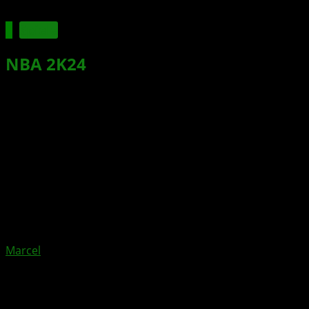
Spiele
NBA 2K24
Season 4: Ein All-Star-
Start ins neue Jahr
Xbox News von
vor 3 Jahren
am
11. Januar 2024
von
Marcel