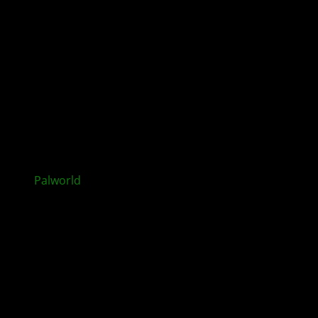
Palworld
: Feybreak-Update mit neuen neue Inhalten
veröffentlicht