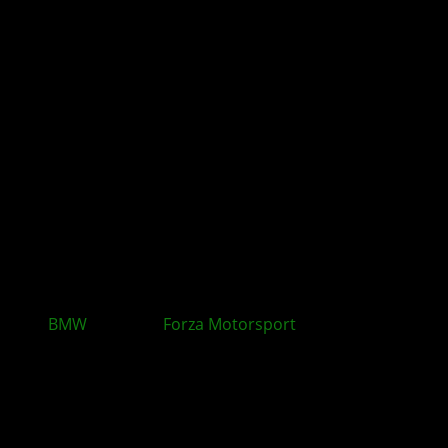
BMW
-Monat in
Forza Motorsport
: Neue Autos,
Herausforderungen und Belohnungen mit Update
16