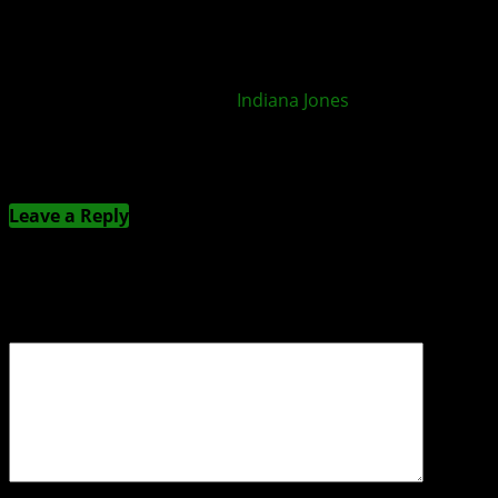
Befinden sich weitere
Indiana Jones
-Spiele in der
Entwicklung?
Kommentieren
Leave a Reply
Deine E-Mail-Adresse wird nicht veröffentlicht.
Erforderliche Felder sind mit
*
markiert
Kommentar
*