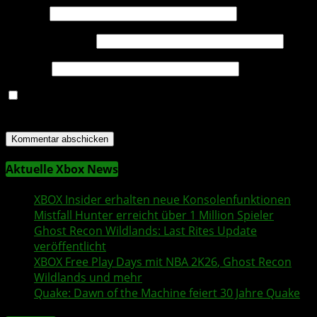
Name
*
E-Mail-Adresse
*
Website
Name, E-Mail-Adresse und Website in diesem Browser
für meinen nächsten Kommentar speichern.
Aktuelle Xbox News
XBOX Insider
erhalten neue Konsolenfunktionen
Mistfall Hunter
erreicht über 1 Million Spieler
Ghost Recon Wildlands
: Last Rites Update
veröffentlicht
XBOX
Free Play Days
mit
NBA 2K26
,
Ghost Recon
Wildlands
und mehr
Quake
:
Dawn of the Machine
feiert 30 Jahre
Quake