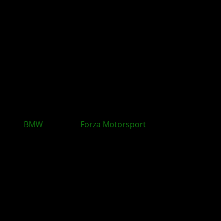
BMW
-Monat in
Forza Motorsport
: Neue Autos,
Herausforderungen und Belohnungen mit Update
16