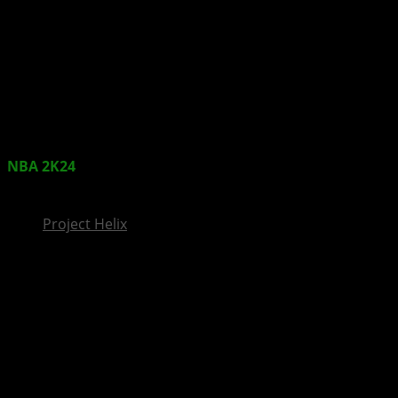
InsideXbox.de
NBA 2K24
: Neue Spielerbewertungen mit Luka Dončić
und mehr sind da
Project Helix