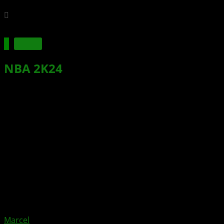
Spiele
NBA 2K24
: Neue
Spielerbewertungen mit Luka
Dončić und mehr sind da
Xbox News von
vor 3 Jahren
am
15. Januar 2024
von
Marcel