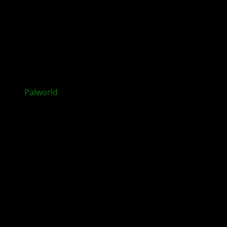
Palworld
: Feybreak-Update mit neuen neue Inhalten
veröffentlicht