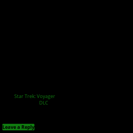
Star Trek: Voyager
– Across the Unknown – Delta
Chronicles
DLC
und Expansion Pass veröffentlicht
Kommentieren
Leave a Reply