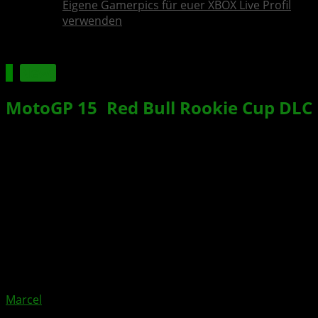
Eigene Gamerpics für euer XBOX Live Profil
verwenden
News
MotoGP 15
:
Red Bull Rookie Cup
DLC
vorgestellt
Xbox News von
vor 11 Jahren
am
10. September 2015
von
Marcel