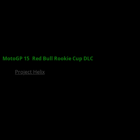
InsideXbox.de
MotoGP 15
:
Red Bull Rookie Cup
DLC
vorgestellt
Project Helix