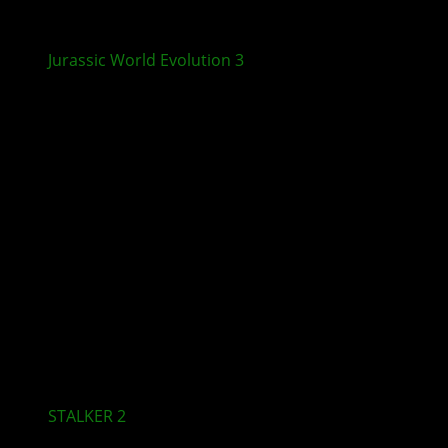
Jurassic World Evolution 3
: Crocodilia Coast und
Update 1.4.1 erscheinen in Kürze
STALKER 2
: Cost of Hope erscheint am 20. August
für XBOX