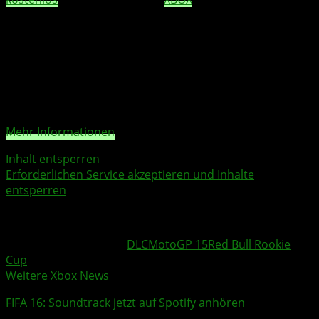
September). Alle anderen Spieler erhalten den
DLC
für
3,49€.
Sie sehen gerade einen Platzhalterinhalt von
YouTube
.
Um auf den eigentlichen Inhalt zuzugreifen, klicken Sie
auf die Schaltfläche unten. Bitte beachten Sie, dass dabei
Daten an Drittanbieter weitergegeben werden.
Mehr Informationen
Inhalt entsperren
Erforderlichen Service akzeptieren und Inhalte
entsperren
Quelle: Pressemitteilung
Weitere Xbox Themen:
DLC
MotoGP 15
Red Bull Rookie
Cup
Weitere Xbox News
FIFA 16
:
Soundtrack
jetzt auf
Spotify
anhören