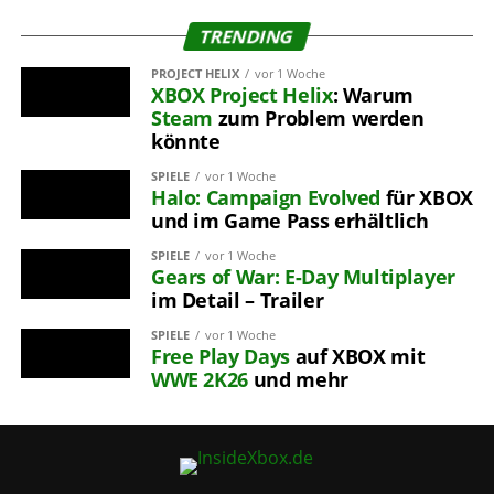
TRENDING
PROJECT HELIX
vor 1 Woche
XBOX
Project Helix
: Warum
Steam
zum Problem werden
könnte
SPIELE
vor 1 Woche
Halo: Campaign Evolved
für XBOX
und im Game Pass erhältlich
SPIELE
vor 1 Woche
Gears of War: E-Day
Multiplayer
im Detail – Trailer
SPIELE
vor 1 Woche
Free Play Days
auf XBOX mit
WWE 2K26
und mehr