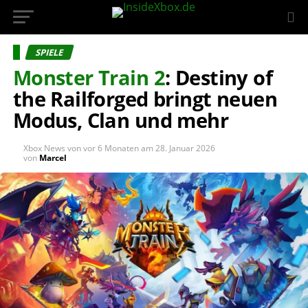
InsideXbox.de
SPIELE
Monster Train 2
: Destiny of
the Railforged bringt neuen
Modus, Clan und mehr
Xbox News von
vor 6 Monaten
am
28. Januar 2026
von
Marcel