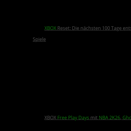
XBOX
Reset: Die nächsten 100 Tage ent
Spiele
XBOX
Free Play Days
mit
NBA 2K26
,
Gho