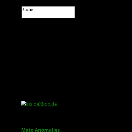
InsideXbox.de
Mato Anomalies
: Digital Shadows-DLC erschien