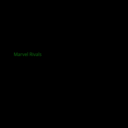
Marvel Rivals
: Neue Heldin & K’un-Lun Map in
Season 4 enthüllt