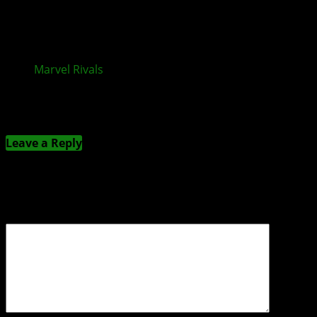
Marvel Rivals
: Season 3.5 „The Abyss Awakens“ mit
Blade und neuer Karte
Kommentieren
Leave a Reply
Deine E-Mail-Adresse wird nicht veröffentlicht.
Erforderliche Felder sind mit
*
markiert
Kommentar
*