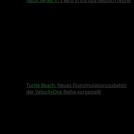
XBOX Series X
|S wird in Europa deutlich teurer
Turtle Beach
: Neues Flugsimulationszubehör
der
VelocityOne
Reihe vorgestellt