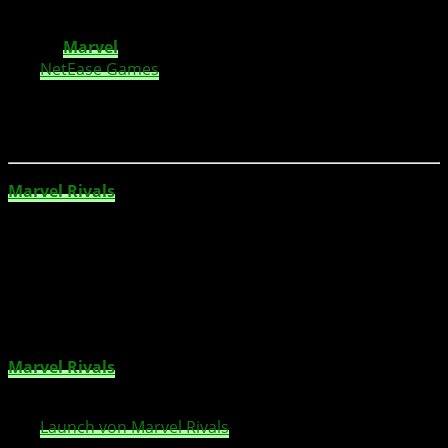
Charakteren sorgt es für Aufsehen.
TL;DR:
Marvel
Rivals
, das neue 6v6-Hero-Shooter-Spiel
von
NetEase Games
, hat in weniger als zwei Wochen 20
Millionen Spieler erreicht. Der beeindruckende Start
sorgt weiterhin für Aufsehen und begeistert Spieler auf
allen Plattformen.
Marvel Rivals
, der mit Spannung erwartete 6v6-Hero-
Shooter von NetEase Games, hat einen
außergewöhnlichen Start hingelegt. In weniger als zwei
Wochen nach dem Launch hat das Spiel bereits 20
Millionen Spieler auf allen Plattformen erreicht. Dies folgt
auf den raschen Erfolg in den ersten Tagen, als das Spiel
innerhalb von nur drei Tagen 10 Millionen Spieler
verzeichnete. Dieses beeindruckende Wachstum hat
Marvel Rivals
zu einem der meistdiskutierten Spiele des
Jahres gemacht.
Der
Launch von Marvel Rivals
zu Beginn dieses Monats