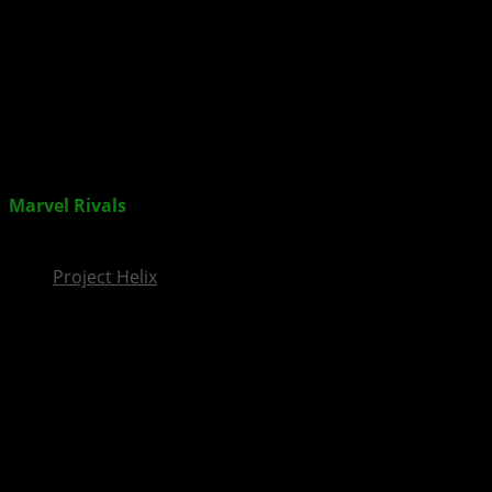
InsideXbox.de
Marvel Rivals
erreicht 20 Millionen Spieler in weniger
als zwei Wochen
Project Helix