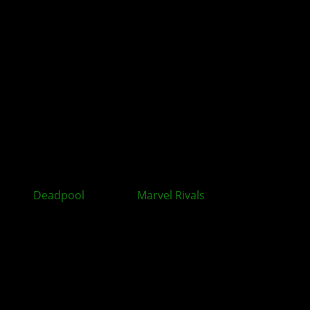
Deadpool
verstärkt
Marvel Rivals
in Season 6: Night
at the Museum