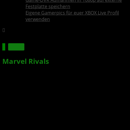
Game-DVR Aufnahmen in 1080p auf externe
Festplatte speichern
Eigene Gamerpics für euer XBOX Live Profil
verwenden
Spiele
Marvel Rivals
erreicht 20 Millionen
Spieler in weniger als zwei Wochen
Xbox News von
vor 2 Jahren
am
18. Dezember 2024
von