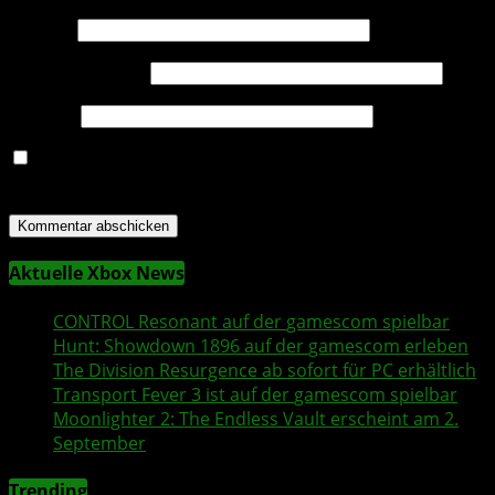
Name
*
E-Mail-Adresse
*
Website
Name, E-Mail-Adresse und Website in diesem Browser
für meinen nächsten Kommentar speichern.
Aktuelle Xbox News
CONTROL Resonant
auf der
gamescom
spielbar
Hunt: Showdown 1896
auf der
gamescom
erleben
The Division Resurgence
ab sofort für PC erhältlich
Transport Fever 3
ist auf der
gamescom
spielbar
Moonlighter 2
: The Endless Vault erscheint am 2.
September
Trending