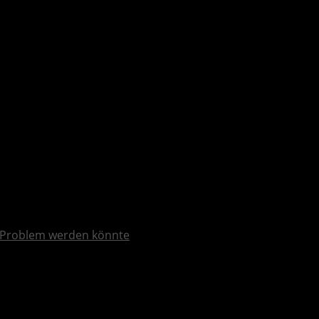
und Cyclops ins galaktische Getümmel
Problem werden könnte