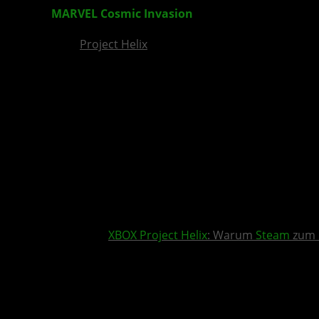
MARVEL Cosmic Invasion
DLC bringt Das Ding 
Project Helix
XBOX
Project Helix
: Warum
Steam
zum 