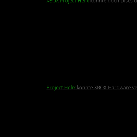
XBOX
Project Helix
könnte doch Discs u
Project Helix
könnte XBOX-Hardware v