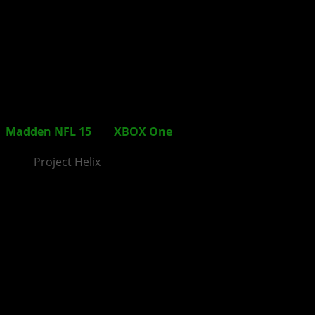
InsideXbox.de
Madden NFL 15
für
XBOX One
ab sofort erhältlich
Project Helix