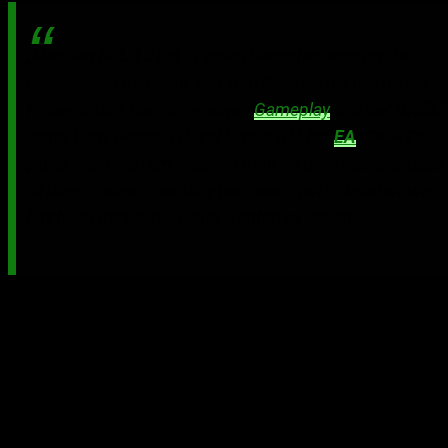
„
Madden NFL 15
hat in vielen Bereichen eine große
Entwicklung gemacht, wie zum Beispiel bei der neuen
Präsentation, dem defensiven
Gameplay
und der Grafik“
sagte Cam Weber, VP und Group GM bei
EA
SPORTS
.
„Aber was mich am meisten freut ist die Tatsache, dass
all dies zu einer qualitativ hochwertigen Spielerfahrung
führt. Ich denke, die Leute werden es lieben.“
Mit der neuen Defense in
Madden NFL 15
werden
Spieler zum schlimmsten Albtraum für die Offense des
Gegners. Dank einer ganzen Reihe neuer Passrush-
Moves, einem intuitiven Tackling-System, verbesserter
Deckungslogik und neuen, immersiven
Kameraperspektiven macht die Defense mehr Laune als
je zuvor. Eine neue Community-Engine, bestehend aus