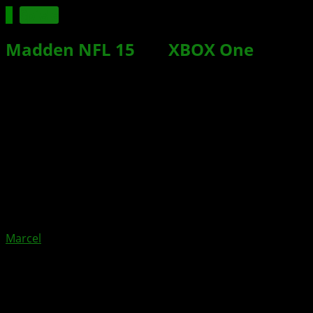
Spiele
Madden NFL 15
für
XBOX One
ab
sofort erhältlich
Xbox News von
vor 12 Jahren
am
28. August 2014
von
Marcel