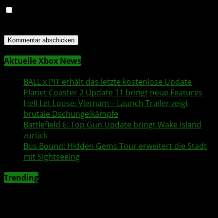
Name, E-Mail-Adresse und Website in diesem Browser
für meinen nächsten Kommentar speichern.
Aktuelle Xbox News
BALL x PIT
erhält das letzte kostenlose Update
Planet Coaster 2
Update 11 bringt neue Features
Hell Let Loose: Vietnam
– Launch Trailer zeigt
brutale Dschungelkämpfe
Battlefield 6
:
Top Gun
Update bringt
Wake Island
zurück
Bus Bound
: Hidden Gems Tour erweitert die Stadt
mit Sightseeing
Trending