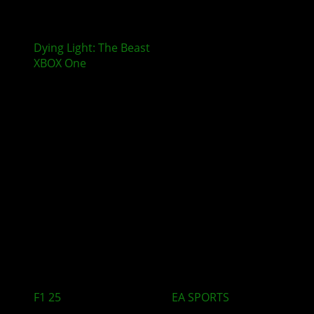
Dying Light: The Beast
erscheint nicht mehr für
XBOX One
und PlayStation 4
F1 25
– 2026 Season Pack:
EA SPORTS
startet in eine
neue Formel-1-Ära