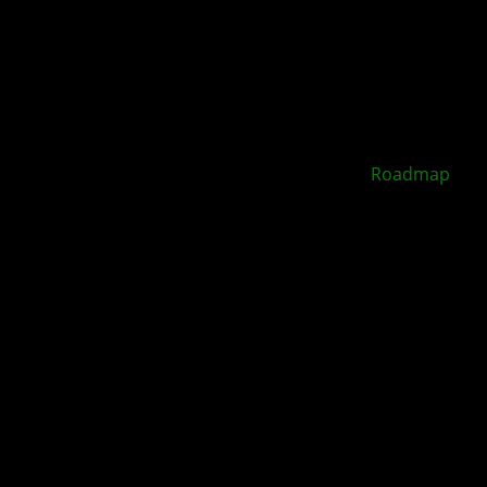
XBOX Disc to Digital soll 2026 starten –
Roadmap
geleakt