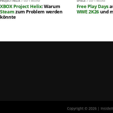
PROJECT HELIX
vor 1 Woche
SPIELE
vor 1 Woche
XBOX
Project Helix
: Warum
Free Play Days
a
Steam
zum Problem werden
WWE 2K26
und 
könnte
Copyright © 2026 | Inside