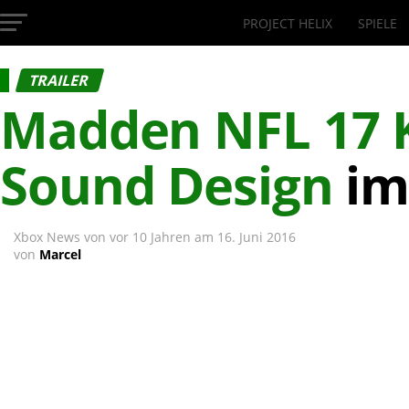
PROJECT HELIX
SPIELE
InsideXbox.de
TRAILER
Madden NFL 17
Sound
Design
im 
Xbox News von
vor 10 Jahren
am
16. Juni 2016
von
Marcel