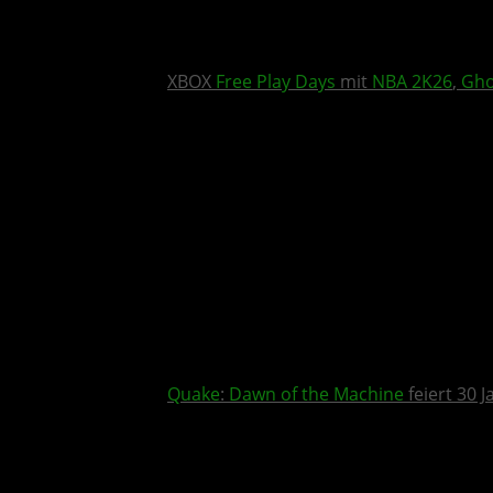
XBOX
Free Play Days
mit
NBA 2K26
,
Gho
Quake
:
Dawn of the Machine
feiert 30 