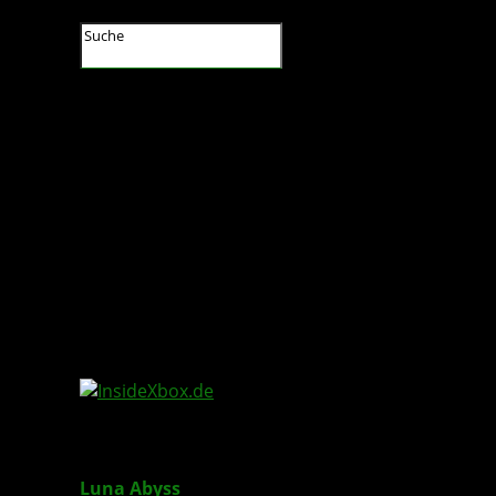
InsideXbox.de
Luna Abyss
: Neuer Trailer enthüllt zwei Haupt