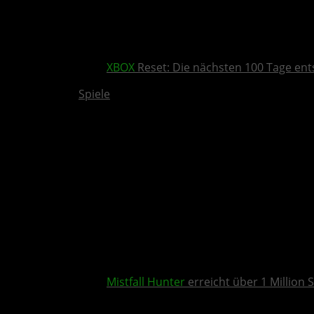
XBOX
Reset: Die nächsten 100 Tage ent
Spiele
Mistfall Hunter
erreicht über 1 Million S