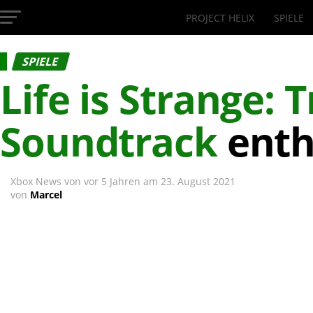
PROJECT HELIX
SPIELE
InsideXbox.de
SPIELE
Life is Strange: 
Soundtrack
enth
Xbox News von
vor 5 Jahren
am
23. August 2021
von
Marcel