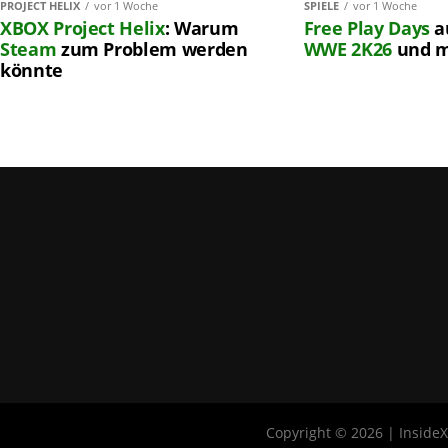
PROJECT HELIX
vor 1 Woche
SPIELE
vor 1 Woche
XBOX
Project Helix
: Warum
Free Play Days
a
Steam
zum Problem werden
WWE 2K26
und 
könnte
Copyright © 2026 | Inside