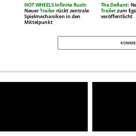
HOT WHEELS Infinite Rush
:
The Defiant
: N
Neuer
Trailer
rückt zentrale
Trailer
zum Ego
Spielmechaniken in den
veröffentlicht
Mittelpunkt
KOMME