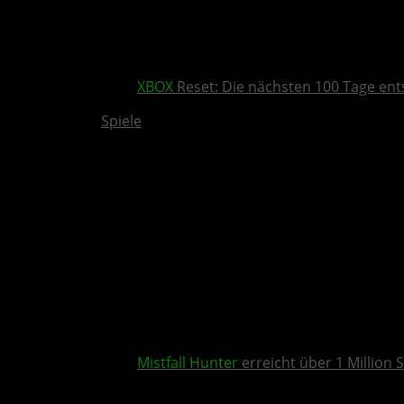
XBOX
Reset: Die nächsten 100 Tage ent
Spiele
Mistfall Hunter
erreicht über 1 Million S