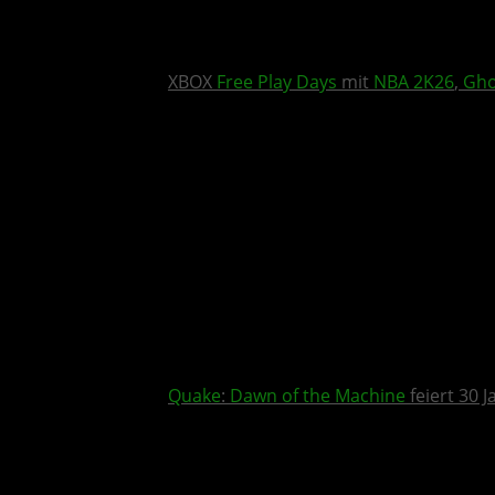
XBOX
Free Play Days
mit
NBA 2K26
,
Gho
Quake
:
Dawn of the Machine
feiert 30 