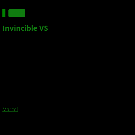
Spiele
Invincible VS
zeigt Powerplex im
Trailer
Xbox News von
vor 5 Monaten
am
26. Februar 2026
von
Marcel