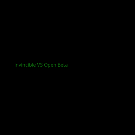
Invincible VS
Open Beta
startet heute auf XBOX