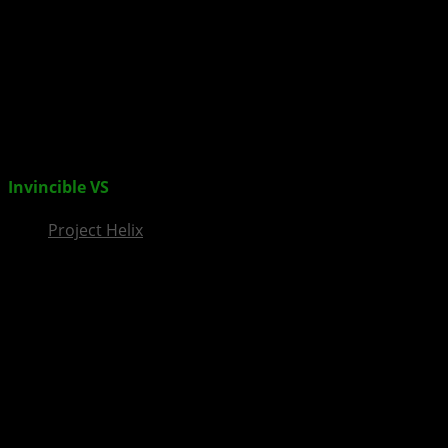
InsideXbox.de
Invincible VS
zeigt Powerplex im Trailer
Project Helix