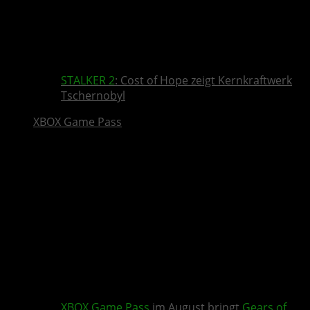
STALKER 2
: Cost of Hope zeigt Kernkraftwerk
Tschernobyl
XBOX Game Pass
XBOX Game Pass
im August bringt
Gears of