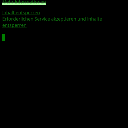
Mehr Informationen
Inhalt entsperren
Erforderlichen Service akzeptieren und Inhalte
entsperren
Powerplex im Gameplay von Invincible VS
In
Invincible VS
übernimmt Powerplex die Rolle eines
spezialisierten Fernkämpfers. Sein Kampfstil ist klar
strukturiert und auf Distanzkontrolle ausgelegt.
Er setzt auf:
• elektrisierende Luftangriffe
• hohe Bodenmobilität
• Druckaufbau aus sicherer Entfernung
• Kombinationsmöglichkeiten mit verheerendem
Potenzial
Durch seine Mobilität bleibt er ständig in Bewegung. Du
kannst Gegner auf Abstand halten, sie unter Druck