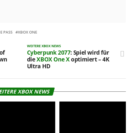
E PASS
XBOX ONE
WEITERE XBOX NEWS
of
Cyberpunk 2077
: Spiel wird für
awn
die
XBOX One X
optimiert – 4K
Ultra HD
EITERE XBOX NEWS