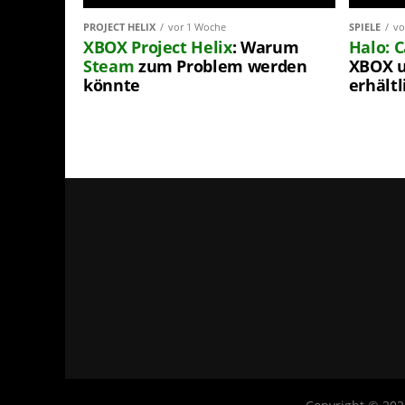
PROJECT HELIX
vor 1 Woche
SPIELE
vo
XBOX
Project Helix
: Warum
Halo: 
Steam
zum Problem werden
XBOX u
könnte
erhältl