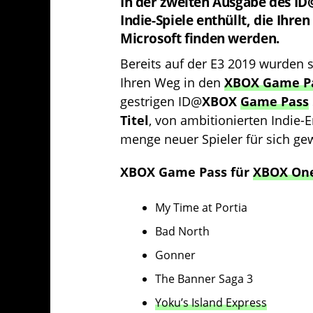
In der zweiten Ausgabe des 
Indie-Spiele enthüllt, die Ihr
Microsoft finden werden.
Bereits auf der E3 2019 wurden 
Ihren Weg in den
XBOX Game P
gestrigen ID@
XBOX
Game Pass
Titel
, von ambitionierten Indie-
menge neuer Spieler für sich g
XBOX Game Pass
für
XBOX On
My Time at Portia
Bad North
Gonner
The Banner Saga 3
Yoku’s Island Express