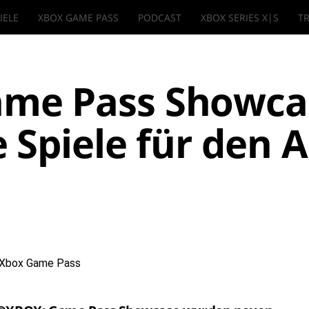
IELE
XBOX GAME PASS
PODCAST
XBOX SERIES X|S
TR
me Pass Showca
 Spiele für den 