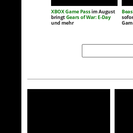
XBOX Game Pass
im August
Beas
bringt
Gears of War: E-Day
sofo
und mehr
Game