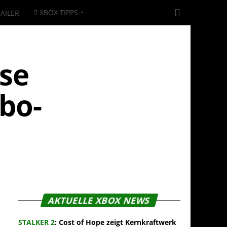
XBOX TIPPS
AILER
se
Abo-
AKTUELLE XBOX NEWS
STALKER 2
: Cost of Hope zeigt Kernkraftwerk