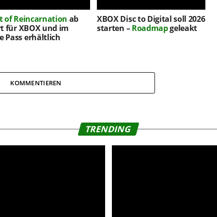
t of Reincarnation
ab
XBOX Disc to Digital soll 2026
rt für XBOX und im
starten –
Roadmap
geleakt
 Pass erhältlich
KOMMENTIEREN
TRENDING