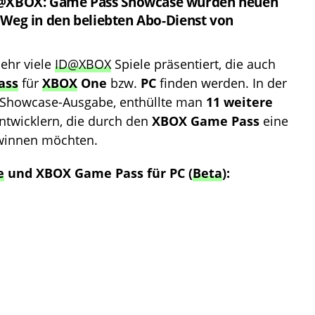
ID@XBOX: Game Pass Showcase wurden neuen
en Weg in den beliebten Abo-Dienst von
sehr viele
ID@XBOX
Spiele präsentiert, die auch
ass
für
XBOX
One
bzw.
PC
finden werden. In der
Showcase-Ausgabe, enthüllte man
11 weitere
Entwicklern, die durch den
XBOX Game Pass
eine
ewinnen möchten.
e
und
XBOX Game Pass
für
PC
(
Beta
):