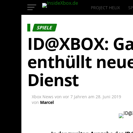
PROJECT HELIX
SP
InsideXbox.de
SPIELE
ID@XBOX: Ga
enthüllt neue
Dienst
Xbox News von
vor 7 Jahren
am
28. Juni 2019
von
Marcel