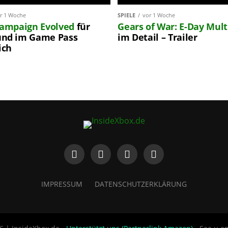
r 1 Woche
SPIELE
vor 1 Woche
Campaign Evolved
für
Gears of War: E-Day
Mult
nd im Game Pass
im Detail – Trailer
ich
IMPRESSUM
DATENSCHUTZERKLÄRUNG