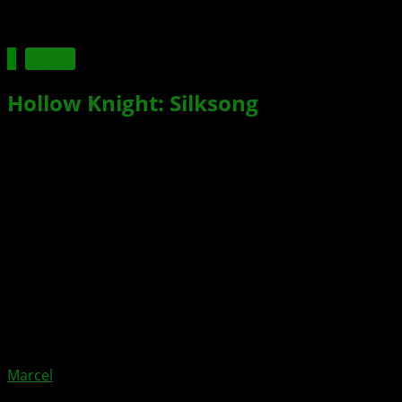
Spiele
Hollow Knight: Silksong
erscheint
diese Woche für XBOX und im
Game-Pass
Xbox News von
vor 11 Monaten
am
1. September 2025
von
Marcel