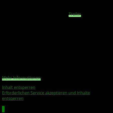
da begann das Warten. Fans rechneten jedes Jahr aufs
Neue mit einem Release, doch Team Cherry schwieg. In
einer Branche, in der ständig neue
Trailer
und Teaser
erscheinen, war diese Funkstille fast ungewöhnlich. Doch
rückblickend war es wohl genau die richtige
Entscheidung. Denn die Entwickler wollten kein
unfertiges Spiel abliefern, sondern ein Werk, das ihre
ganze Leidenschaft widerspiegelt.
Sie sehen gerade einen Platzhalterinhalt von
YouTube
.
Um auf den eigentlichen Inhalt zuzugreifen, klicken Sie
auf die Schaltfläche unten. Bitte beachten Sie, dass dabei
Daten an Drittanbieter weitergegeben werden.
Mehr Informationen
Inhalt entsperren
Erforderlichen Service akzeptieren und Inhalte
entsperren
Eine Welt voller Gefahren