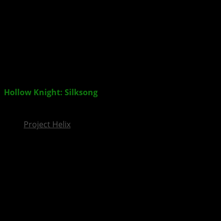
InsideXbox.de
Hollow Knight: Silksong
erscheint diese Woche für
XBOX und im Game-Pass
Project Helix