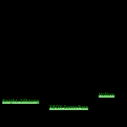
Hollow Knight: Silksong erscheint diese
Woche für XBOX. Erfahre alles über Hornet,
Pharloom, Game Pass-Start und warum sich
das lange Warten gelohnt hat.
TL;DR:
Nach jahrelanger Wartezeit erscheint
Hollow
Knight: Silksong
endlich am 4. September 2025. Das
Spiel startet direkt im
XBOX Game Pass
, bringt Hornet
als neue Heldin und führt die Reihe mit einer riesigen,
neuen Welt fort.