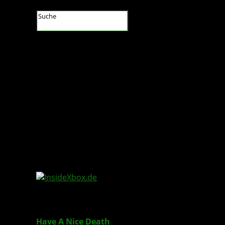
InsideXbox.de
Have A Nice Death
: 2D-Action-Roguelike ersche