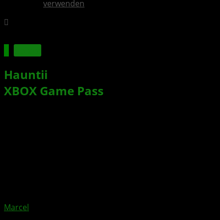
verwenden
Spiele
Hauntii
für Konsolen, PC und im
XBOX Game Pass
erschienen
Xbox News von
vor 2 Jahren
am
23. Mai 2024
von
Marcel