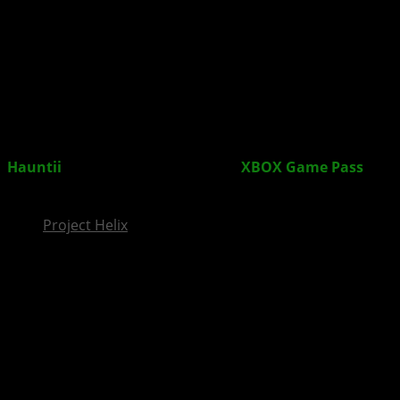
InsideXbox.de
Hauntii
für Konsolen, PC und im
XBOX Game Pass
erschienen
Project Helix