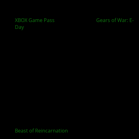
XBOX Game Pass
im August bringt
Gears of War: E-
Day
und mehr
Beast of Reincarnation
ab sofort für XBOX und im
Game Pass erhältlich