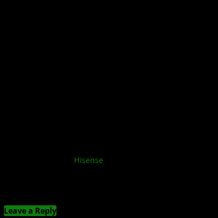
XBOX App für
Hisense
und VIDAA OS TVs
veröffentlicht
Kommentieren
Leave a Reply