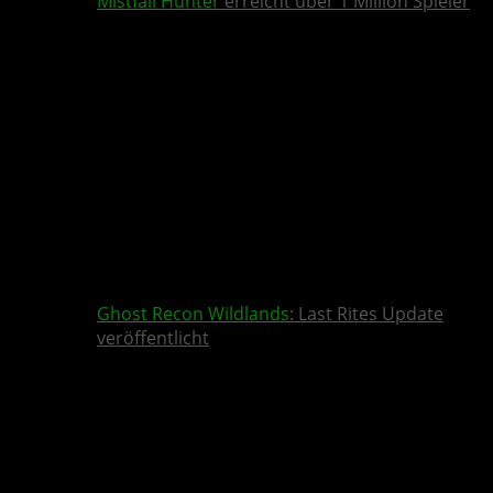
Mistfall Hunter
erreicht über 1 Million Spieler
Ghost Recon Wildlands
: Last Rites Update
veröffentlicht