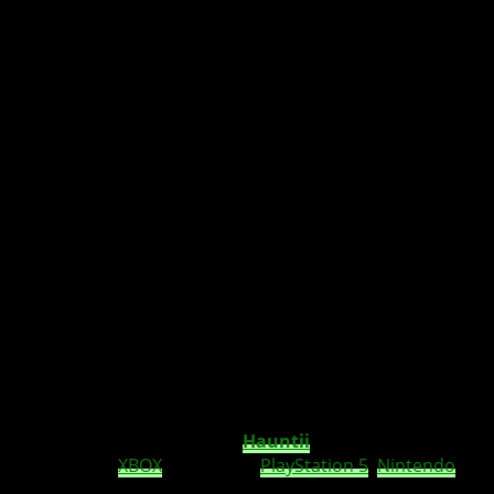
Tauche ein in eine rätselhafte Odyssee voller
Gemütlichkeit, Geheimnisse und Melancholie!
Firestoke und Moonloop Games haben ihr mit Spannung
erwartetes Indie-Abenteuer
Hauntii
veröffentlicht, das
ab sofort für
XBOX
Series X|S,
PlayStation 5
,
Nintendo
Switch und PC erhältlich ist.
XBOX Game Pass
-