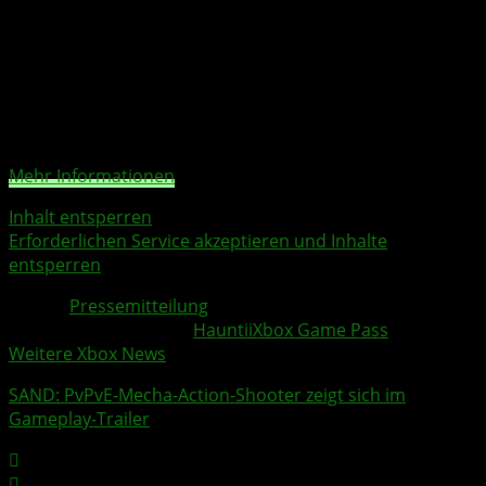
Geschehen auf dem Bildschirm weiterentwickelt.
Sie sehen gerade einen Platzhalterinhalt von
YouTube
.
Um auf den eigentlichen Inhalt zuzugreifen, klicken Sie
auf die Schaltfläche unten. Bitte beachten Sie, dass dabei
Daten an Drittanbieter weitergegeben werden.
Mehr Informationen
Inhalt entsperren
Erforderlichen Service akzeptieren und Inhalte
entsperren
Quelle:
Pressemitteilung
Weitere Xbox Themen:
Hauntii
Xbox Game Pass
Weitere Xbox News
SAND
: PvPvE-Mecha-Action-Shooter zeigt sich im
Gameplay-Trailer