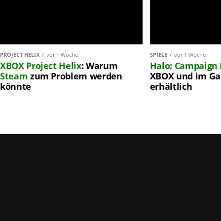
PROJECT HELIX
vor 1 Woche
SPIELE
vor 1 Woche
XBOX
Project Helix
: Warum
Halo: Campaign 
Steam
zum Problem werden
XBOX und im Ga
könnte
erhältlich