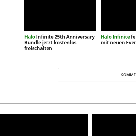
Halo
Infinite 25th Anniversary
Halo Infinite
fe
Bundle jetzt kostenlos
mit neuen Eve
freischalten
KOMME