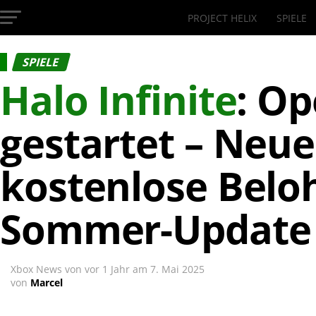
PROJECT HELIX
SPIELE
InsideXbox.de
SPIELE
Halo Infinite
: Op
gestartet – Neue
kostenlose Bel
Sommer-Update
Xbox News von
vor 1 Jahr
am
7. Mai 2025
von
Marcel