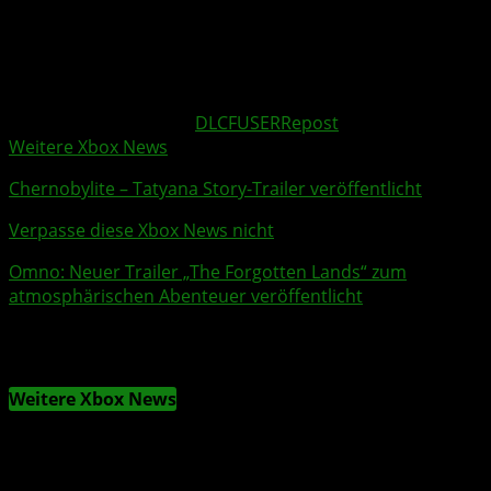
Download und der zweite Teil der
FUSER
Promoter Pack-
Serie. Das Loop Pack 12 beinhaltet eine Sammlung
typisch stimmungsgeladener Sounds, die zum Tanzen
einlädt.
Weitere Xbox Themen:
DLC
FUSER
Repost
Weitere Xbox News
Chernobylite
– Tatyana Story-
Trailer
veröffentlicht
Verpasse diese Xbox News nicht
Omno
: Neuer Trailer „The Forgotten Lands“ zum
atmosphärischen Abenteuer veröffentlicht
Weitere Xbox News