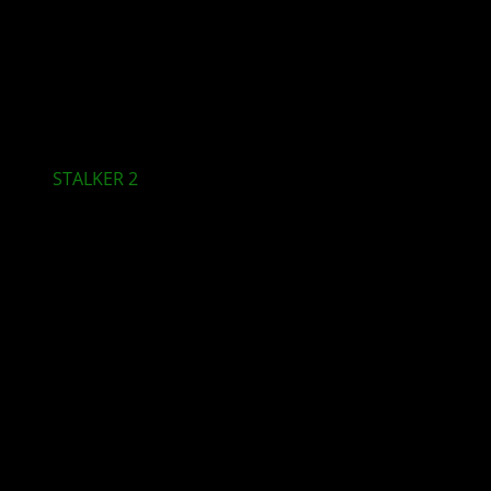
STALKER 2
: Cost of Hope erscheint am 20. August
für XBOX