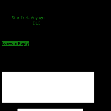
Star Trek: Voyager
– Across the Unknown – Delta
Chronicles
DLC
und Expansion Pass veröffentlicht
Kommentieren
Leave a Reply
Deine E-Mail-Adresse wird nicht veröffentlicht.
Erforderliche Felder sind mit
*
markiert
Kommentar
*
Name
*