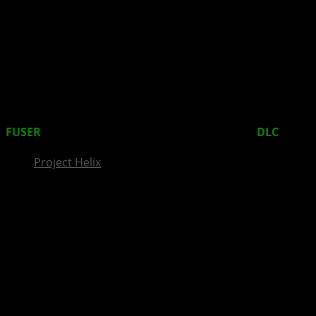
InsideXbox.de
FUSER
heizt die Sommerbühne mit dem Juni
DLC
ein
Project Helix