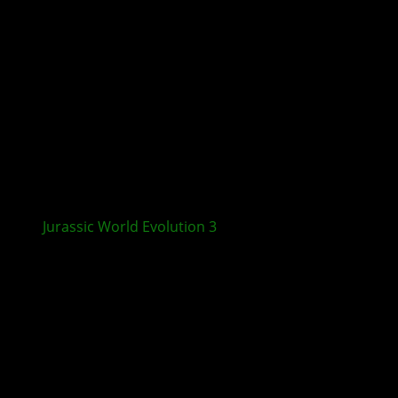
Jurassic World Evolution 3
: Crocodilia Coast und
Update 1.4.1 erscheinen in Kürze