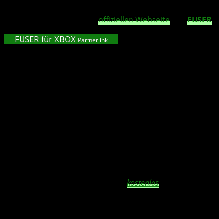
rund um die Uhr vor 250+ Zuschauern stattfindet. Mehr
Infos dazu gibt es auf der
offiziellen Webseite
von
FUSER
.
FUSER für XBOX
Partnerlink
Folgende Tracks sind im Juni-
DLC
enthalten:
Alesso & Armin van Buuren “Leave A Little Love”
*Cap’n Spicy Dill “Soon May the Wellerman Come”
Daryl Hall & John Oates “Maneater”
Fleetwood Mac “Dreams”
Imagine Dragons “Follow You”
Joel Corry ft. MNEK “Head & Heart”
Machine Gun Kelly & blackbear “my ex’s best friend”
Masked Wolf “Astronaut In The Ocean”
Zara Larsson “Look What You’ve Done”
Der mit einem *-markierten Titel ist
kostenlos
für alle Spieler
erhältlich.
Ebenfalls neu ist das Loop Pack 12, ein kostenloser