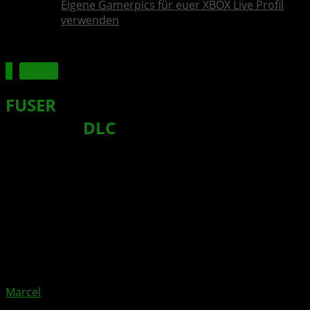
Eigene Gamerpics für euer XBOX Live Profil
verwenden
Spiele
FUSER
heizt die Sommerbühne mit
dem Juni
DLC
ein
Xbox News von
vor 5 Jahren
am
7. Juni 2021
von
Marcel