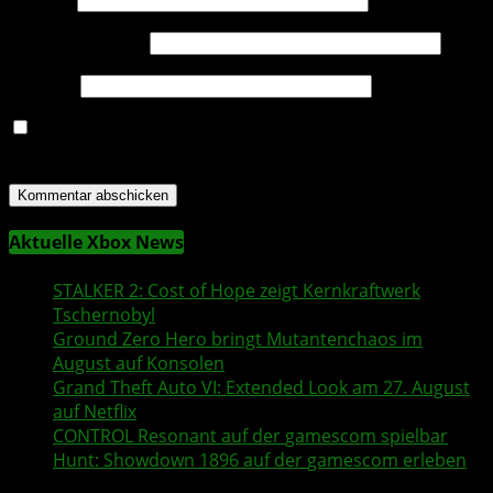
E-Mail-Adresse
*
Website
Name, E-Mail-Adresse und Website in diesem Browser
für meinen nächsten Kommentar speichern.
Aktuelle Xbox News
STALKER 2
: Cost of Hope zeigt Kernkraftwerk
Tschernobyl
Ground Zero Hero
bringt Mutantenchaos im
August auf Konsolen
Grand Theft Auto VI
: Extended Look am 27. August
auf
Netflix
CONTROL Resonant
auf der
gamescom
spielbar
Hunt: Showdown 1896
auf der
gamescom
erleben