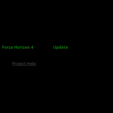
InsideXbox.de
Forza Horizon 4
: Oktober
Update
inkl. Strecken-Editor
ist da
Project Helix