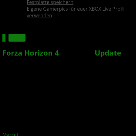
Festplatte speichern
Eigene Gamerpics für euer XBOX Live Profil
verwenden
Spiele
Forza Horizon 4
: Oktober
Update
inkl. Strecken-Editor ist da
Xbox News von
vor 8 Jahren
am
24. Oktober 2018
von
Marcel