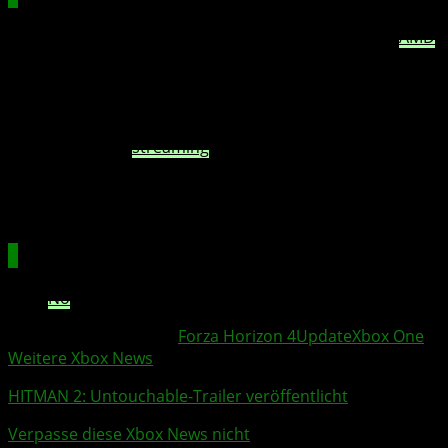
Fix for video options being lost when tweaking
AMD
GPU clock speeds.
Increased quality of grass and tree procedurals at
distance when Procedural Quality setting is set to
Extreme.
Fix for ‚low
streaming
bandwidth‘ message on high
spec PCs when GPU-limited.
Fix for crash when changing audio devices whilst a
video is playing.
XBOX Fixes
No
XBOX-specific fixes.
Weitere Xbox Themen:
Forza Horizon 4
Update
Xbox One
Weitere Xbox News
HITMAN 2
: Untouchable-
Trailer
veröffentlicht
Verpasse diese Xbox News nicht