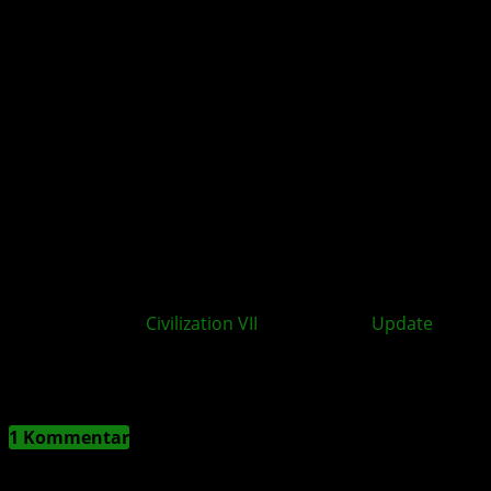
Sid Meier’s
Civilization VII
: Test of Time
Update
ab
sofort für XBOX verfügbar
2 Kommentare
1 Kommentar
Shion