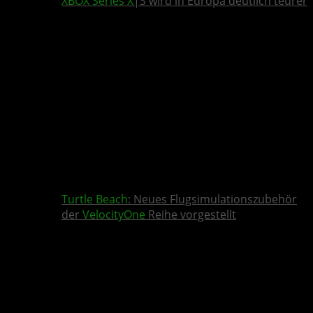
XBOX Series X
|S wird in Europa deutlich teurer
Turtle Beach
: Neues Flugsimulationszubehör
der
VelocityOne
Reihe vorgestellt