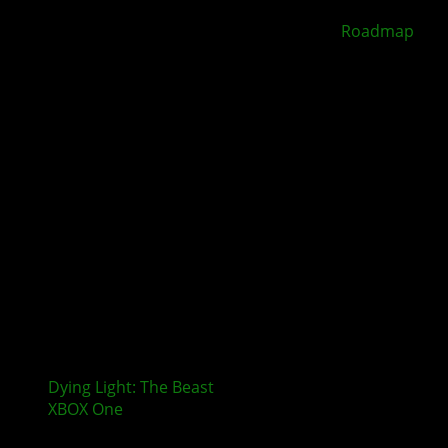
XBOX Disc to Digital soll 2026 starten –
Roadmap
geleakt
Dying Light: The Beast
erscheint nicht mehr für
XBOX One
und PlayStation 4