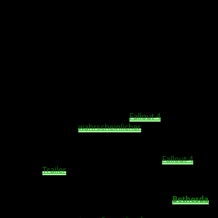
Wird Fallout 4 auf der E3 2015 angekündigt
und kommt der Fallout 4 Trailer dann von
Guillermo del Toro’s Production?
Das wir bald eine Ankündigung zu
Fallout 4
bekommen,
scheint wohl immer
wahrscheinlicher
zu werden, denn in
einem
LinkedIn
Profil
eines Mitarbeiters der
Mirada
Studios
, welche hinter
Guillermo del Toro
’s Production
steht, wurde nun entdeckt, dass dieser am
Fallout 4
Cinematic
Trailer
gearbeitet hat.
Offiziell ist natürlich noch nichts aber wie immer deuten
Gerüchte auf eine finale Ankündigung seitens
Bethesda
auf der kommenden E3 2015 hin, denn man hat ja bereits