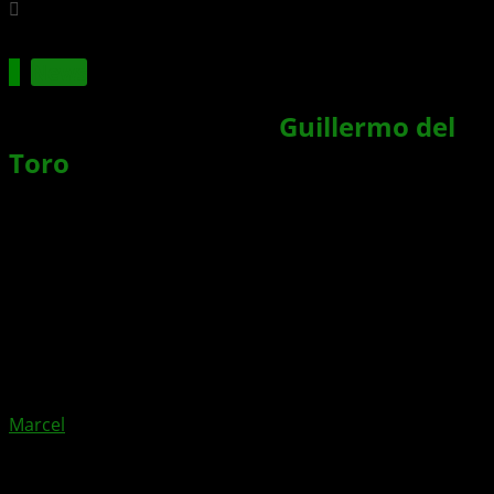
News
Fallout 4 Trailer von
Guillermo del
Toro
?
Xbox News von
vor 11 Jahren
am
12. Mai 2015
von
Marcel