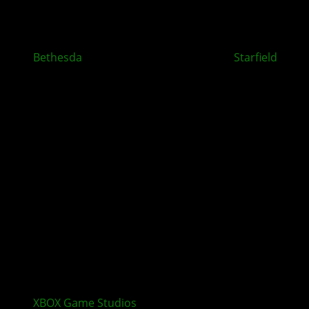
Bethesda
enthüllt Zukunft von Fallout,
Starfield
und
The Elder Scrolls VI
XBOX Game Studios
verlieren erfahrene Entwickler