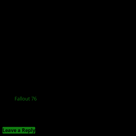
Fallout 76
: Infestations Update bringt neue
Endgame-Inhalte in Season 25
Kommentieren
Leave a Reply