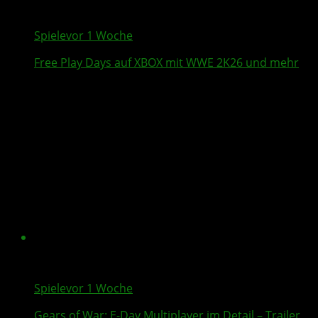
Spiele
vor 1 Woche
Free Play Days
auf XBOX mit
WWE 2K26
und mehr
Spiele
vor 1 Woche
Gears of War: E-Day
Multiplayer
im Detail – Trailer