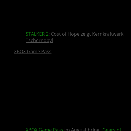
STALKER 2
: Cost of Hope zeigt Kernkraftwerk
Tschernobyl
XBOX Game Pass
XBOX Game Pass
im August bringt
Gears of