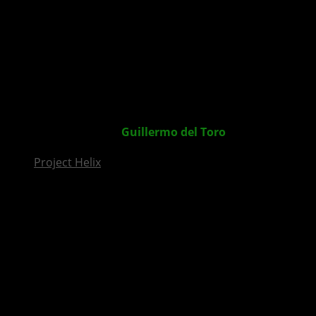
InsideXbox.de
Fallout 4 Trailer von
Guillermo del Toro
?
Project Helix