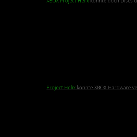
XBOX
Project Helix
könnte doch Discs u
Project Helix
könnte XBOX-Hardware v