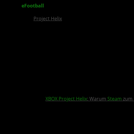
eFootball
-Update 4.4.0: Crossplay und KI mache
Project Helix
XBOX
Project Helix
: Warum
Steam
zum 