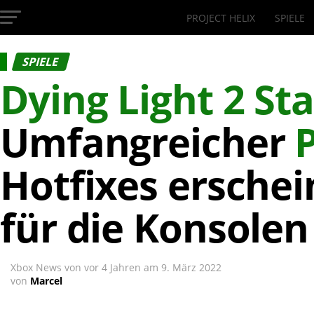
PROJECT HELIX
SPIELE
InsideXbox.de
SPIELE
Dying Light 2 S
Umfangreicher
Hotfixes erschei
für die Konsolen
Xbox News von
vor 4 Jahren
am
9. März 2022
von
Marcel