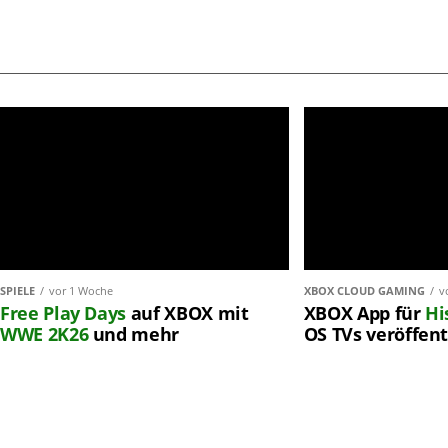
SPIELE
vor 1 Woche
XBOX CLOUD GAMING
v
Free Play Days
auf XBOX mit
XBOX App für
Hi
WWE 2K26
und mehr
OS TVs veröffent