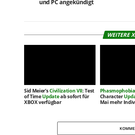
und PC angekündigt
WEITERE 
Sid Meier’s
Civilization VII
: Test
Phasmophobi
of Time
Update
ab sofort für
Character
Upd
XBOX verfügbar
Mai mehr Indiv
KOMME