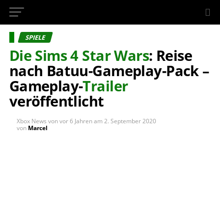
InsideXbox.de
SPIELE
Die Sims 4
Star Wars
: Reise
nach Batuu-Gameplay-Pack –
Gameplay-
Trailer
veröffentlicht
Xbox News von
vor 6 Jahren
am
2. September 2020
von
Marcel