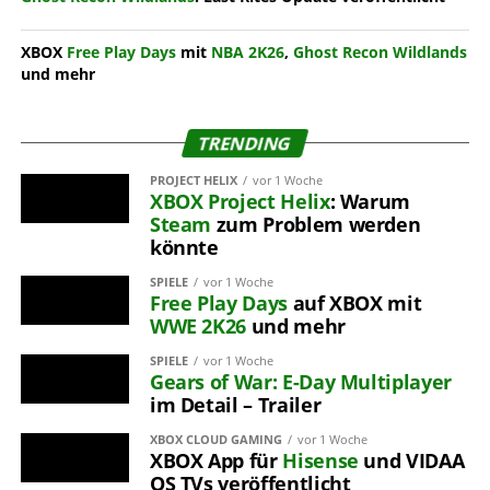
XBOX
Free Play Days
mit
NBA 2K26
,
Ghost Recon Wildlands
und mehr
TRENDING
PROJECT HELIX
vor 1 Woche
XBOX
Project Helix
: Warum
Steam
zum Problem werden
könnte
SPIELE
vor 1 Woche
Free Play Days
auf XBOX mit
WWE 2K26
und mehr
SPIELE
vor 1 Woche
Gears of War: E-Day
Multiplayer
im Detail – Trailer
XBOX CLOUD GAMING
vor 1 Woche
XBOX App für
Hisense
und VIDAA
OS TVs veröffentlicht