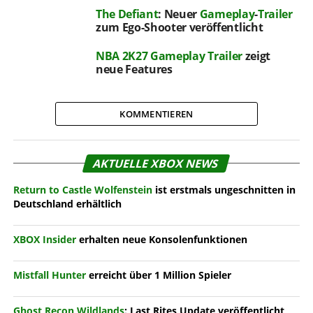
The Defiant
: Neuer
Gameplay
-
Trailer
zum Ego-Shooter veröffentlicht
NBA 2K27
Gameplay
Trailer
zeigt
neue Features
KOMMENTIEREN
AKTUELLE XBOX NEWS
Return to Castle Wolfenstein
ist erstmals ungeschnitten in
Deutschland erhältlich
XBOX Insider
erhalten neue Konsolenfunktionen
Mistfall Hunter
erreicht über 1 Million Spieler
Ghost Recon Wildlands
: Last Rites Update veröffentlicht