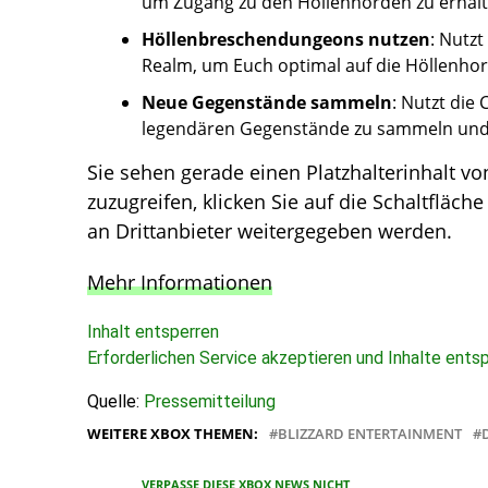
um Zugang zu den Höllenhorden zu erhalt
Höllenbreschendungeons nutzen
: Nutz
Realm, um Euch optimal auf die Höllenhor
Neue Gegenstände sammeln
: Nutzt die
legendären Gegenstände zu sammeln und E
Sie sehen gerade einen Platzhalterinhalt v
zuzugreifen, klicken Sie auf die Schaltfläch
an Drittanbieter weitergegeben werden.
Mehr Informationen
Inhalt entsperren
Erforderlichen Service akzeptieren und Inhalte ents
Quelle:
Pressemitteilung
WEITERE XBOX THEMEN:
BLIZZARD ENTERTAINMENT
VERPASSE DIESE XBOX NEWS NICHT