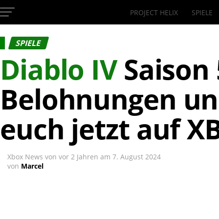
PROJECT HELIX
SPIELE
InsideXbox.de
SPIELE
Diablo IV
Saison 
Belohnungen un
euch jetzt auf 
Xbox News von
vor 2 Jahren
am
7. August 2024
von
Marcel