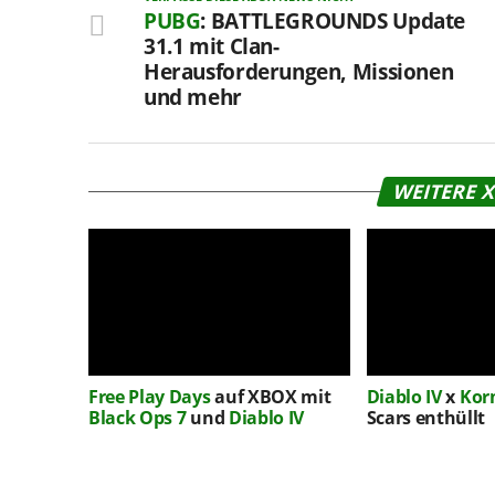
PUBG
: BATTLEGROUNDS Update
31.1 mit Clan-
Herausforderungen, Missionen
und mehr
WEITERE 
Free Play Days
auf XBOX mit
Diablo IV
x
Kor
Black Ops 7
und
Diablo IV
Scars enthüllt