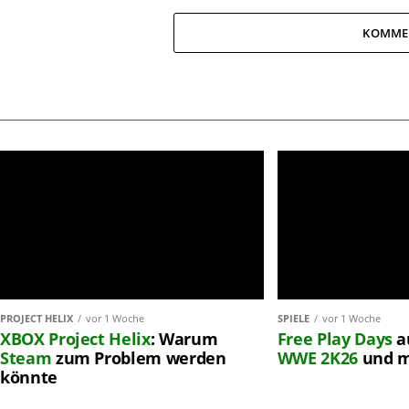
KOMME
PROJECT HELIX
vor 1 Woche
SPIELE
vor 1 Woche
XBOX
Project Helix
: Warum
Free Play Days
a
Steam
zum Problem werden
WWE 2K26
und 
könnte