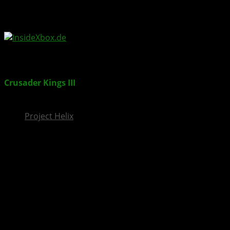
InsideXbox.de
Crusader Kings III
: Wandering Nobles – Neue Reise-
Events und Lebensstile
Project Helix