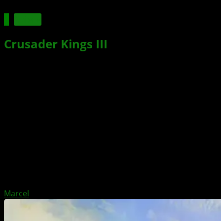
Spiele
Crusader Kings III
: Wandering
Nobles – Neue Reise-Events und
Lebensstile
Xbox News von
vor 2 Jahren
am
22. Oktober 2024
von
Marcel