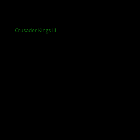
Crusader Kings III
: Roads to Power erscheint für
XBOX und PlayStation