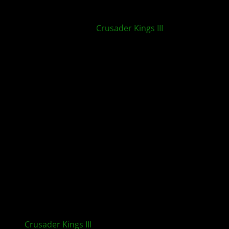
Paradox erweitert
Crusader Kings III
mit Abo-Modell
Crusader Kings III
: Wards & Wardens Event Pack