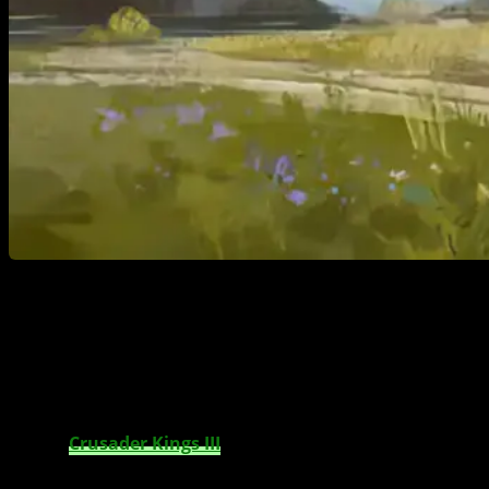
Bereit für neue Abenteuer? Crusader Kings III:
Wandering Nobles bringt neue Lebensstile
und Reise-Events! Werde Inspektor, Wanderer
oder Entdecker.
TL;DR:
Crusader Kings III
bringt mit Wandering Nobles
ein neues Event-Pack, das dich auf Reisen schickt und