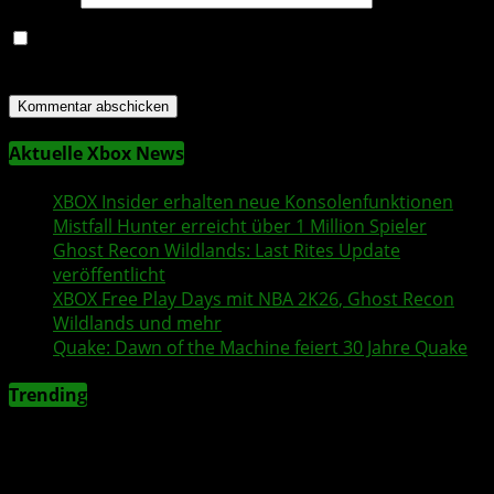
Name, E-Mail-Adresse und Website in diesem Browser
für meinen nächsten Kommentar speichern.
Aktuelle Xbox News
XBOX Insider
erhalten neue Konsolenfunktionen
Mistfall Hunter
erreicht über 1 Million Spieler
Ghost Recon Wildlands
: Last Rites Update
veröffentlicht
XBOX
Free Play Days
mit
NBA 2K26
,
Ghost Recon
Wildlands
und mehr
Quake
:
Dawn of the Machine
feiert 30 Jahre
Quake
Trending