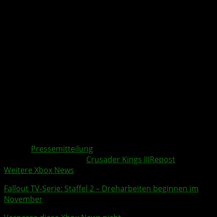
Wanderungen
: Reduziere deinen Stress, indem du
als Wanderer durch Wälder, Berge oder entlang
von Flüssen wanderst.
Monument-Expeditionen
: Besuche als Entdecker
berühmte Bauwerke und erweitere deinen Horizont
durch diese beeindruckenden Reisen.
In Wandering Nobles geht es darum, aus der Sicherheit
deiner Burg herauszutreten und die Welt zu erkunden.
Jeder Schritt, den du auf den mittelalterlichen Pfaden
machst, eröffnet dir neue Chancen für Ruhm und
Weisheit. Nutze die Gelegenheit und erlebe am 4.
November 2024 das Abenteuer deines Lebens.
Quelle:
Pressemitteilung
Weitere Xbox Themen:
Crusader Kings III
Repost
Weitere Xbox News
Fallout
TV-Serie: Staffel 2 – Dreharbeiten beginnen im
November