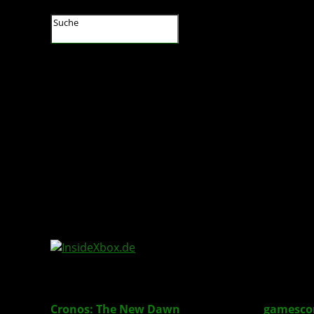
InsideXbox.de
Cronos: The New Dawn
sorgte auf der
gamesc