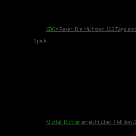
XBOX
Reset: Die nächsten 100 Tage ent
Spiele
Mistfall Hunter
erreicht über 1 Million S