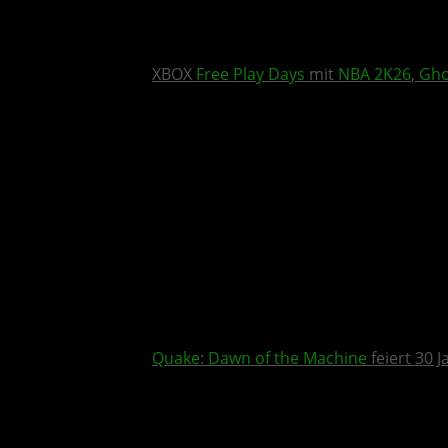
XBOX
Free Play Days
mit
NBA 2K26
,
Gho
Quake
:
Dawn of the Machine
feiert 30 