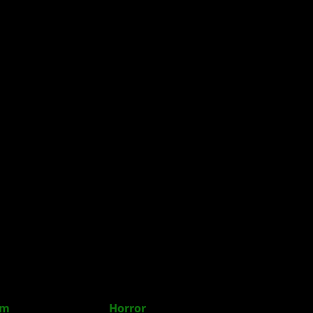
om
2025 für Survival-
Horror
-Fieber