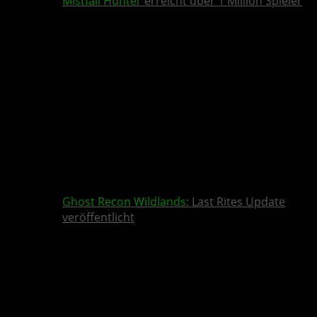
Mistfall Hunter
erreicht über 1 Million Spieler
Ghost Recon Wildlands
: Last Rites Update
veröffentlicht