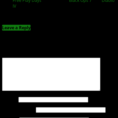
Free Play Days
auf XBOX mit
Black Ops 7
und
Diablo
IV
Kommentieren
Leave a Reply
Deine E-Mail-Adresse wird nicht veröffentlicht.
Erforderliche Felder sind mit
*
markiert
Kommentar
*
Name
*
E-Mail-Adresse
*