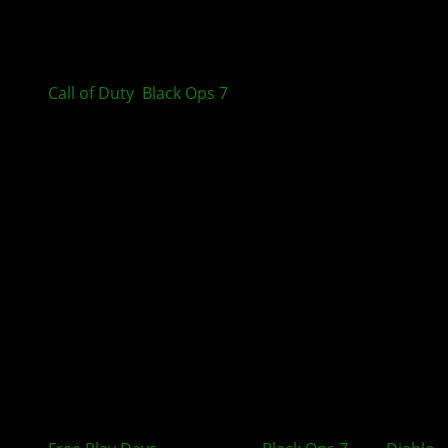
Call of Duty
:
Black Ops 7
Season 05 startet am 23.
Juli