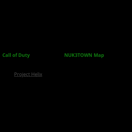
InsideXbox.de
Call of Duty
: Black Ops 3 –
NUK3TOWN
-
Map
Wochenende gestartet
Project Helix