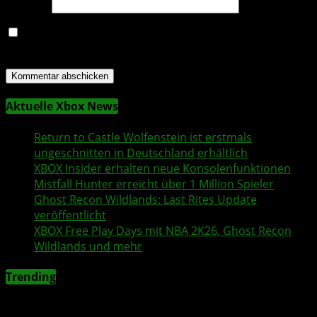
Website
Name, E-Mail-Adresse und Website in diesem Browser
für meinen nächsten Kommentar speichern.
Aktuelle Xbox News
Return to Castle Wolfenstein
ist erstmals
ungeschnitten in Deutschland erhältlich
XBOX Insider
erhalten neue Konsolenfunktionen
Mistfall Hunter
erreicht über 1 Million Spieler
Ghost Recon Wildlands
: Last Rites Update
veröffentlicht
XBOX
Free Play Days
mit
NBA 2K26
,
Ghost Recon
Wildlands
und mehr
Trending