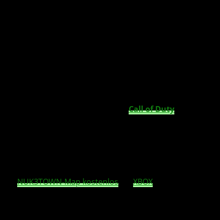
Ab sofort steht dieses Wochenende, die
beliebte Call of Duty Map, NUK3TOWN, im
Mittelpunkt aller Call of Duty: Black Ops 3-
Spieler.
Seit heute 19 Uhr, geht es für alle
Call of Duty
: Black
Ops 3
-Spieler auf der
NUK3TOWN
-Playlist
heiß her.
Noch bis Montag, 2. Mai um 19 Uhr, kann neben
den regulären Spielmodi, wann immer Ihr wollt, auf
der
NUK3TOWN
-
Map
gekämpft werden.
Habt Ihr die
Map
noch nicht, dann könnt Ihr euch
die
NUK3TOWN-Map kostenlos
für
XBOX
One, PS4 oder
dem PC, in
Call of Duty
: Black Ops 3 herunterladen.
httpv://www.youtube.com/watch?v=JICPFjqKWAI