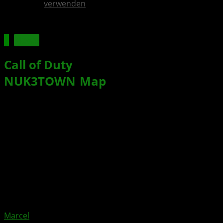
verwenden
News
Call of Duty
: Black Ops 3 –
NUK3TOWN
-
Map
Wochenende
gestartet
Xbox News von
vor 10 Jahren
am
29. April 2016
von
Marcel