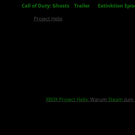
Call of Duty: Ghosts
–
Trailer
zu
Extinktion
Epis
Project Helix
XBOX
Project Helix
: Warum
Steam
zum 