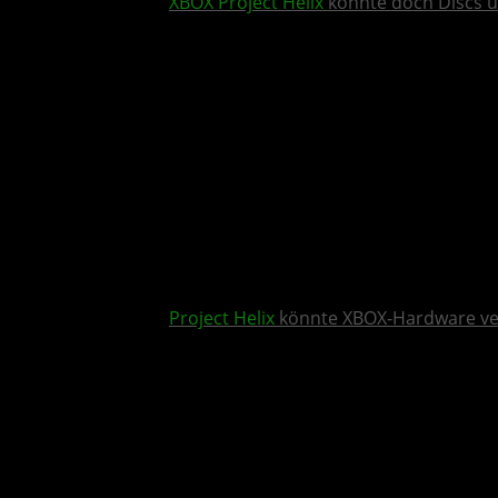
XBOX
Project Helix
könnte doch Discs u
Project Helix
könnte XBOX-Hardware v