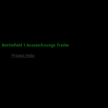
InsideXbox.de
Battlefield 1
Auszeichnungs
-
Trailer
veröffentlicht
Project Helix