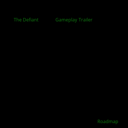
The Defiant
: Neuer
Gameplay
-
Trailer
zum Ego-
Shooter veröffentlicht
XBOX Disc to Digital soll 2026 starten –
Roadmap
geleakt