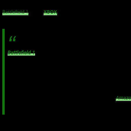
präsentieren.
Battlefield 1
ist für
XBOX
One
, PS4 und dem PC
erhältlich.
Erleben Sie das ganze Ausmaß des Krieges – nur in
Battlefield 1
! Nehmen Sie an epischen Schlachten teil,
stürzen Sie sich in einer belagerten französischen Stadt
in den Häuserkampf, stellen Sie sich dem Feind in den
italienischen Alpen oder kämpfen Sie in den Dünen
Arabiens.
(C)
Amazo
httpv://www.youtube.com/watch?v=6G5pgOAUv8M