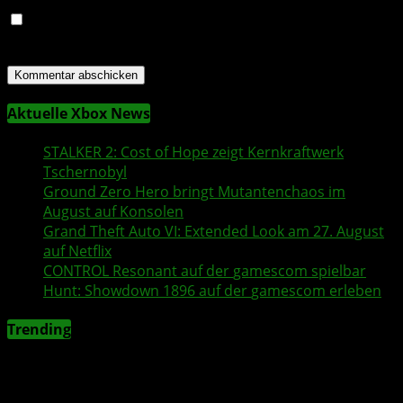
Name, E-Mail-Adresse und Website in diesem Browser
für meinen nächsten Kommentar speichern.
Aktuelle Xbox News
STALKER 2
: Cost of Hope zeigt Kernkraftwerk
Tschernobyl
Ground Zero Hero
bringt Mutantenchaos im
August auf Konsolen
Grand Theft Auto VI
: Extended Look am 27. August
auf
Netflix
CONTROL Resonant
auf der
gamescom
spielbar
Hunt: Showdown 1896
auf der
gamescom
erleben
Trending