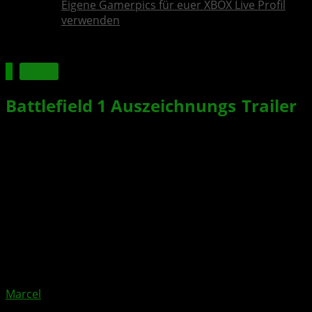
Eigene Gamerpics für euer XBOX Live Profil
verwenden
Spiele
Battlefield 1
Auszeichnungs
-
Trailer
veröffentlicht
Xbox News von
vor 10 Jahren
am
30. November 2016
von
Marcel