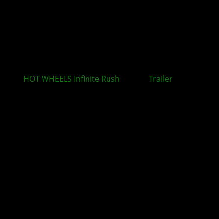
HOT WHEELS Infinite Rush
: Neuer
Trailer
rückt
zentrale Spielmechaniken in den Mittelpunkt