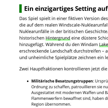
Ein einzigartiges Setting au
Das Spiel spielt in einer fiktiven Version de
die auf dem realen Windscale-Nuklearunfal
Nuklearunfälle in der britischen Geschicht
historischen
Hintergrund
eine düstere Sch
hinzugefügt. Während du den Windam
Lak
erschreckende Landschaft durchstreifen – a
und unheimliche Spielplätze zeichnen ein l
Zwei Hauptfraktionen kontrollieren jetzt d
Militärische Besatzungstruppen
: Urspr
Ordnung zu schaffen, patrouillieren sie nu
Ausgestattet mit modernen Waffen und B
Flammenwerfern bewaffnet sind, haben die
Region übernommen.