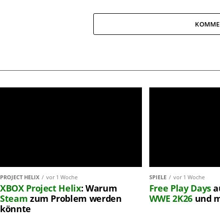
KOMME
PROJECT HELIX
vor 1 Woche
SPIELE
vor 1 Woche
XBOX
Project Helix
: Warum
Free Play Days
a
Steam
zum Problem werden
WWE 2K26
und 
könnte