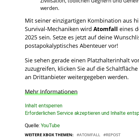
Zivilisation, tödlichen Gegnern und Gehei
werden.
Mit seiner einzigartigen Kombination aus 
Survival-Mechaniken wird
Atomfall
eines d
2025 sein. Setze es jetzt auf deine Wunschl
postapokalyptisches Abenteuer vor!
Sie sehen gerade einen Platzhalterinhalt v
zuzugreifen, klicken Sie auf die Schaltfläch
an Drittanbieter weitergegeben werden.
Mehr Informationen
Inhalt entsperren
Erforderlichen Service akzeptieren und Inhalte ents
Quelle:
YouTube
WEITERE XBOX THEMEN:
ATOMFALL
REPOST