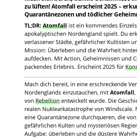
zu lüften! Atomfall erscheint 2025 – erku
Quarantänezonen und tödlicher Geheimn
TL;DR:
Atomfall
ist ein kommendes Einzelsp
apokalyptischen Nordengland spielt. Du er
verlassener Städte, gefährlicher Kultisten 
Mission: Überleben und die Wahrheit hinte
aufdecken. Mit Action, Geheimnissen und Cr
packendes Erlebnis. Erscheint 2025 für
Kon
Mach dich bereit, in eine erschreckende Ve
Nordenglands einzutauchen, mit
Atomfall
,
von
Rebellion
entwickelt wurde. Die Geschic
realen Nuklearkatastrophe von Windscale. Ni
eine Quarantänezone durchqueren, die von d
gefährlichen Kulten und mysteriösen Regie
Aufgabe: überleben und die düstere Wahrhei