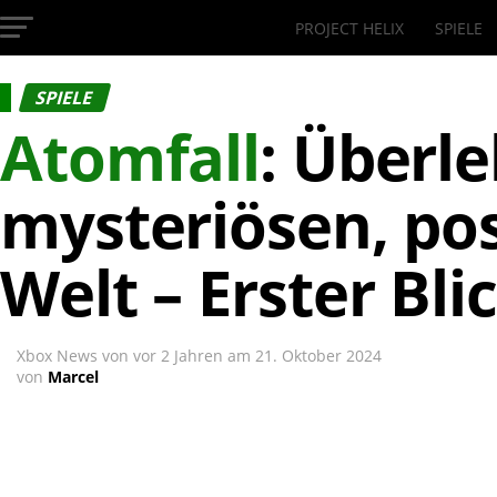
PROJECT HELIX
SPIELE
InsideXbox.de
SPIELE
Atomfall
: Überle
mysteriösen, po
Welt – Erster Bl
Xbox News von
vor 2 Jahren
am
21. Oktober 2024
von
Marcel