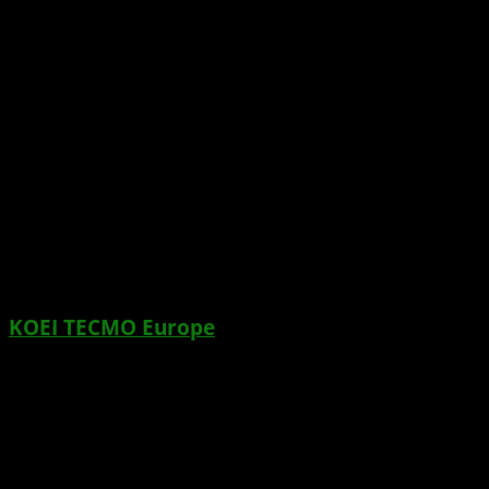
KOEI TECMO Europe
veröffentlicht A.O.T. 2:
Final Battle. Das kolossale Action-Spiel,
basierend auf dem Anime-Phänomen Attack
on Titan, ist ab sofort für PlayStation®4,
Nintendo Switch™ und XBOX One im Handel
erhältlich.