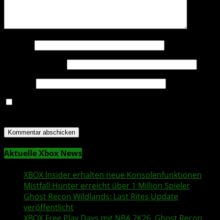
Name
*
E-Mail-Adresse
*
Website
Name, E-Mail-Adresse und Website in diesem Browser
für meinen nächsten Kommentar speichern.
Aktuelle Xbox News
XBOX Insider
erhalten neue Konsolenfunktionen
Mistfall Hunter
erreicht über 1 Million Spieler
Ghost Recon Wildlands
: Last Rites Update
veröffentlicht
XBOX
Free Play Days
mit
NBA 2K26
,
Ghost Recon