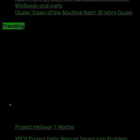
Wildlands
und mehr
Quake
:
Dawn of the Machine
feiert 30 Jahre
Quake
Trending
Project Helix
vor 1 Woche
XBOX
Project Helix
: Warum
Steam
zum Problem