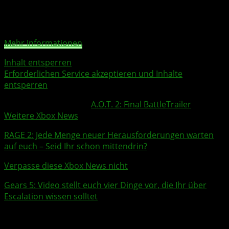
Um auf den eigentlichen Inhalt zuzugreifen, klicken Sie
auf die Schaltfläche unten. Bitte beachten Sie, dass dabei
Daten an Drittanbieter weitergegeben werden.
Mehr Informationen
Inhalt entsperren
Erforderlichen Service akzeptieren und Inhalte
entsperren
Weitere Xbox Themen:
A.O.T. 2: Final Battle
Trailer
Weitere Xbox News
RAGE 2
: Jede Menge neuer Herausforderungen warten
auf euch – Seid Ihr schon mittendrin?
Verpasse diese Xbox News nicht
Gears 5
:
Video
stellt euch vier Dinge vor, die Ihr über
Escalation wissen solltet