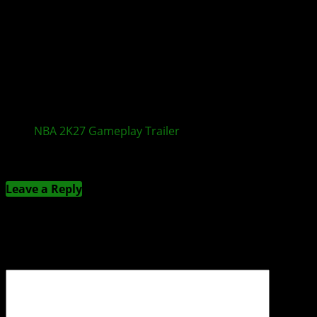
NBA 2K27
Gameplay
Trailer
zeigt neue Features
Kommentieren
Leave a Reply
Deine E-Mail-Adresse wird nicht veröffentlicht.
Erforderliche Felder sind mit
*
markiert
Kommentar
*