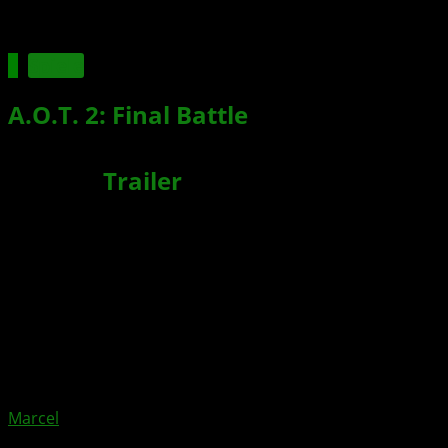
Spiele
A.O.T. 2: Final Battle
– Action-Spiel
ab sofort für XBOX One erhältlich +
Launch
Trailer
veröffentlicht
Xbox News von
vor 7 Jahren
am
6. Juli 2019
von
Marcel