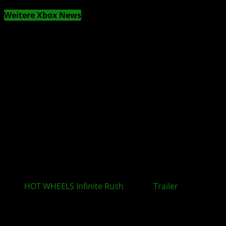
Weitere Xbox News
HOT WHEELS Infinite Rush
: Neuer
Trailer
rückt
zentrale Spielmechaniken in den Mittelpunkt