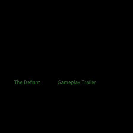
The Defiant
: Neuer
Gameplay
-
Trailer
zum Ego-
Shooter veröffentlicht