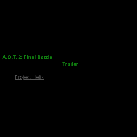
InsideXbox.de
A.O.T. 2: Final Battle
– Action-Spiel ab sofort für XBOX
One erhältlich + Launch
Trailer
veröffentlicht
Project Helix