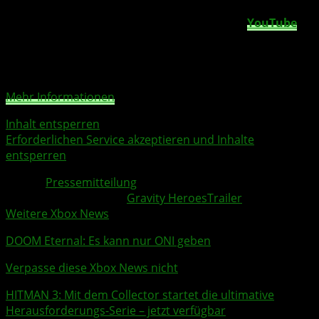
Sie sehen gerade einen Platzhalterinhalt von
YouTube
.
Um auf den eigentlichen Inhalt zuzugreifen, klicken Sie
auf die Schaltfläche unten. Bitte beachten Sie, dass dabei
Daten an Drittanbieter weitergegeben werden.
Mehr Informationen
Inhalt entsperren
Erforderlichen Service akzeptieren und Inhalte
entsperren
Quelle:
Pressemitteilung
Weitere Xbox Themen:
Gravity Heroes
Trailer
Weitere Xbox News
DOOM Eternal
: Es kann nur ONI geben
Verpasse diese Xbox News nicht
HITMAN 3
: Mit dem Collector startet die ultimative
Herausforderungs-Serie – jetzt verfügbar