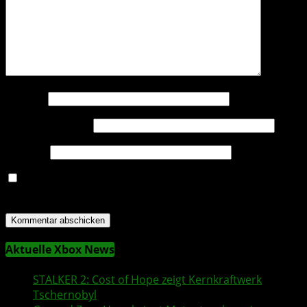
Name
*
E-Mail-Adresse
*
Website
Name, E-Mail-Adresse und Website in diesem Browser
für meinen nächsten Kommentar speichern.
Aktuelle Xbox News
STALKER 2
: Cost of Hope zeigt Kernkraftwerk
Tschernobyl