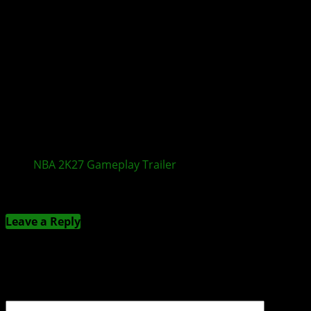
NBA 2K27
Gameplay
Trailer
zeigt neue Features
Kommentieren
Leave a Reply
Deine E-Mail-Adresse wird nicht veröffentlicht.
Erforderliche Felder sind mit
*
markiert
Kommentar
*