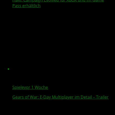
Halo: Campaign Evolved
für XBOX und im Game
Pass erhältlich
Spiele
vor 1 Woche
Gears of War: E-Day
Multiplayer
im Detail – Trailer