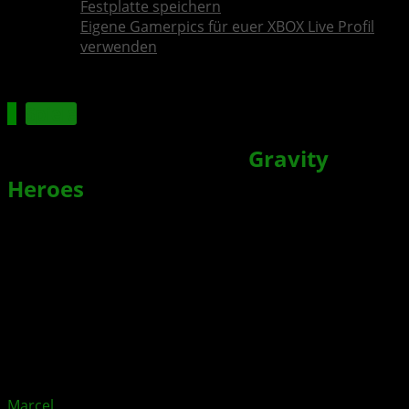
Festplatte speichern
Eigene Gamerpics für euer XBOX Live Profil
verwenden
Spiele
2D-Plattform-Shooter
Gravity
Heroes
für XBOX erschienen
Xbox News von
vor 5 Jahren
am
11. April 2021
von
Marcel