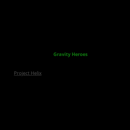
InsideXbox.de
2D-Plattform-Shooter
Gravity Heroes
für XBOX
erschienen
Project Helix