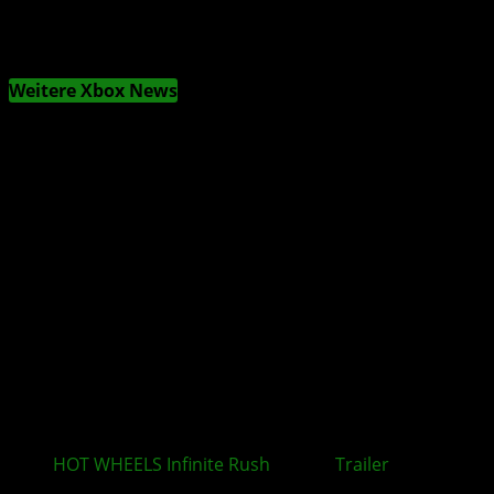
Weitere Xbox News
HOT WHEELS Infinite Rush
: Neuer
Trailer
rückt
zentrale Spielmechaniken in den Mittelpunkt