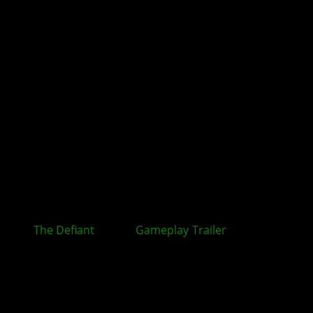
The Defiant
: Neuer
Gameplay
-
Trailer
zum Ego-
Shooter veröffentlicht