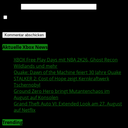
Website
Name, E-Mail-Adresse und Website in diesem Browser
für meinen nächsten Kommentar speichern.
Aktuelle Xbox News
XBOX
Free Play Days
mit
NBA 2K26
,
Ghost Recon
Wildlands
und mehr
Quake
:
Dawn of the Machine
feiert 30 Jahre
Quake
STALKER 2
: Cost of Hope zeigt Kernkraftwerk
Tschernobyl
Ground Zero Hero
bringt Mutantenchaos im
August auf Konsolen
Grand Theft Auto VI
: Extended Look am 27. August
auf
Netflix
Trending