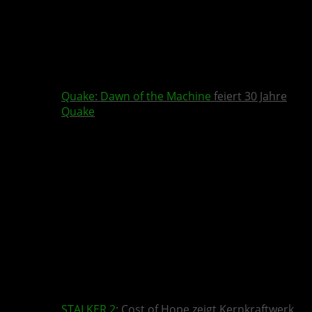
Quake
:
Dawn of the Machine
feiert 30 Jahre
Quake
STALKER 2
: Cost of Hope zeigt Kernkraftwerk