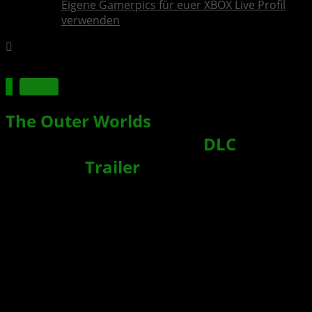
Eigene Gamerpics für euer XBOX Live Profil
verwenden
Spiele
The Outer Worlds
: Peril on Gorgon –
Erste Details zum Story-
DLC
inklusive
Trailer
veröffentlicht
Xbox News von
vor 6 Jahren
am
24. Juli 2020
von