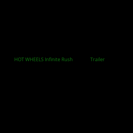
HOT WHEELS Infinite Rush
: Neuer
Trailer
rückt
zentrale Spielmechaniken in den Mittelpunkt