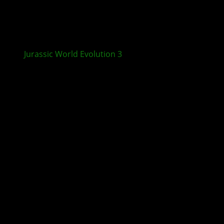
Jurassic World Evolution 3
: Crocodilia Coast und
Update 1.4.1 erscheinen in Kürze