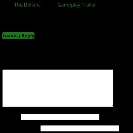
The Defiant
: Neuer
Gameplay
-
Trailer
zum Ego-
Shooter veröffentlicht
Kommentieren
Leave a Reply
Deine E-Mail-Adresse wird nicht veröffentlicht.
Erforderliche Felder sind mit
*
markiert
Kommentar
*
Name
*
E-Mail-Adresse
*