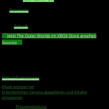
auf den
DLC
. Peril on Gorgon ist außerdem auch als Teil
des
Expansion
Pass erhältlich, der zusätzlich auch den
zweiten
DLC
umfasst und für einen Preis für 24,99 Euro
erworben werden kann. Weitere Einzelheiten werden in
naher
Zukunft
veröffentlicht.
Jetzt The Outer Worlds im XBOX Store ansehen
Partnerlink
Sie sehen gerade einen Platzhalterinhalt von
YouTube
.
Um auf den eigentlichen Inhalt zuzugreifen, klicken Sie
auf die Schaltfläche unten. Bitte beachten Sie, dass dabei
Daten an Drittanbieter weitergegeben werden.
Mehr Informationen
Inhalt entsperren
Erforderlichen Service akzeptieren und Inhalte
entsperren
Quelle:
Pressemitteilung