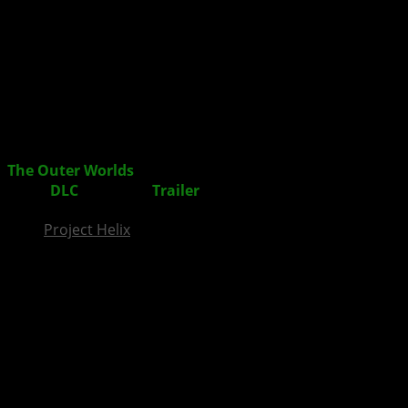
InsideXbox.de
The Outer Worlds
: Peril on Gorgon – Erste Details zum
Story-
DLC
inklusive
Trailer
veröffentlicht
Project Helix