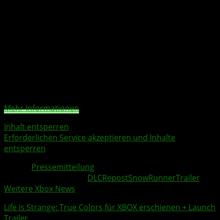
ebenfalls zum Update und lässt euch das Spiel mit einem
minimalistischen UI genießen, damit ihr entweder frische
Luft schnappen oder neue Herausforderungen erleben
könnt.
Sie sehen gerade einen Platzhalterinhalt von
YouTube
.
Um auf den eigentlichen Inhalt zuzugreifen, klicken Sie
auf die Schaltfläche unten. Bitte beachten Sie, dass dabei
Daten an Drittanbieter weitergegeben werden.
Mehr Informationen
Inhalt entsperren
Erforderlichen Service akzeptieren und Inhalte
entsperren
Quelle:
Pressemitteilung
Weitere Xbox Themen:
DLC
Repost
SnowRunner
Trailer
Weitere Xbox News
Life is Strange: True Colors
für XBOX erschienen + Launch
Trailer