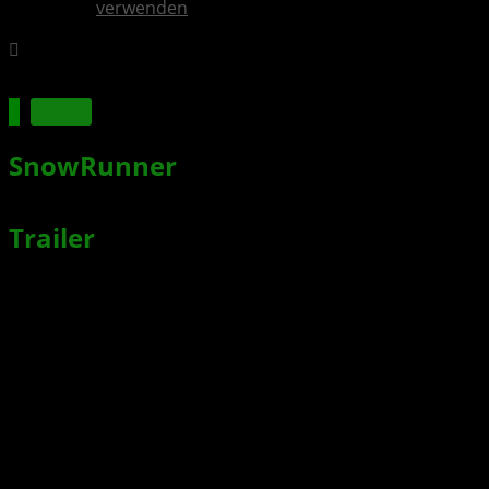
verwenden
Spiele
SnowRunner
– Season 5: Build &
Dispatch startet heute auf XBOX +
Trailer
Xbox News von
vor 5 Jahren
am
9. September 2021
von