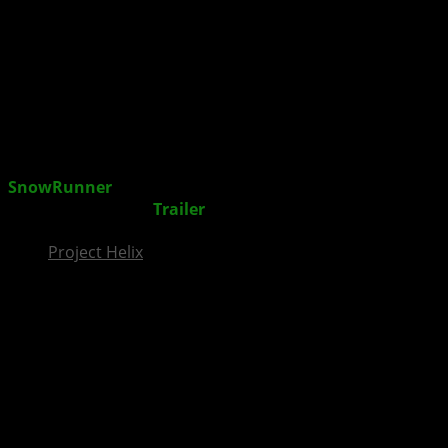
InsideXbox.de
SnowRunner
– Season 5: Build & Dispatch startet
heute auf XBOX +
Trailer
Project Helix