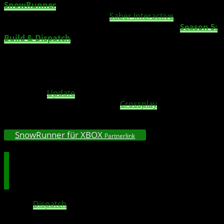
SnowRunner
, der ultimative Straßenfeger unter den Off-
Road-Spielerfahrungen von
Saber Interactive
und Focus
Home Interactive, wird abermals erweitert mit
Season 5:
Build & Dispatch
. Sie ist für alle Besitzer des Year-2-Pass
verfügbar und öffnet die Tore nach Rostov Oblast.
Spieler müssen diese neue Landschaft bewältigen, um
eine alte TATRA-Fabrik nahe einer Kleinstadt am Seeufer
wieder auf Vordermann zu bringen. Das zugehörige
kostenlose
Update
versorgt außerdem alle Spieler mit
frischen Inhalten. Dazu gehört
Crossplay
mit allen PC-
Plattformen und noch viel mehr.
SnowRunner für XBOX
Partnerlink
Baut eine TATRA-Fabrik wieder auf und
unterzieht eure neuen Fahrzeuge einer
Bewährungsprobe!
Build &
Dispatch
führt euch nach Rostov Oblast in
Russland. Zwei brandneue Karten, eine