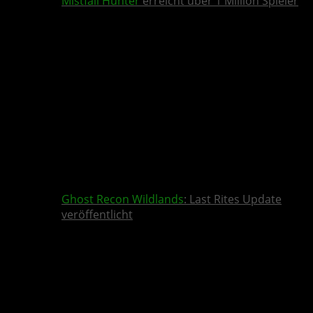
Mistfall Hunter
erreicht über 1 Million Spieler
Ghost Recon Wildlands
: Last Rites Update
veröffentlicht