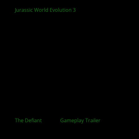
Jurassic World Evolution 3
: Crocodilia Coast und
Update 1.4.1 erscheinen in Kürze
The Defiant
: Neuer
Gameplay
-
Trailer
zum Ego-
Shooter veröffentlicht
Kommentieren