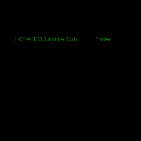
HOT WHEELS Infinite Rush
: Neuer
Trailer
rückt
zentrale Spielmechaniken in den Mittelpunkt