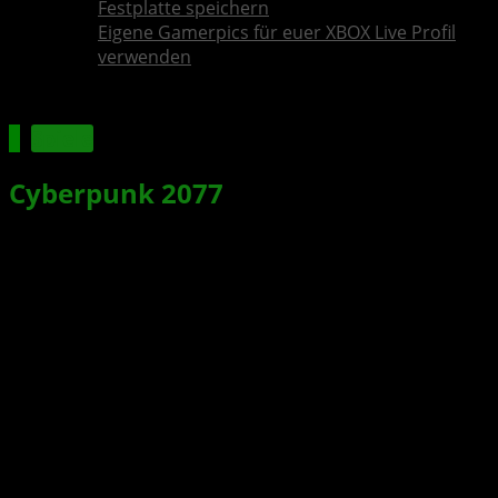
Festplatte speichern
Eigene Gamerpics für euer XBOX Live Profil
verwenden
Spiele
Cyberpunk 2077
: CD Projekt Red hat
ein Herz für Livestreamer und
Content Creator
Xbox News von
vor 6 Jahren
am
23. November 2020
von