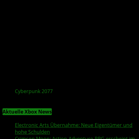
Cyberpunk 2077
Patch 2.31 bringt AutoDrive-
Upgrade & mehr
Aktuelle Xbox News
Electronic Arts
Übernahme: Neue Eigentümer und
hohe Schulden
Crimson Moon
: Action-Adventure-RPG erscheint im