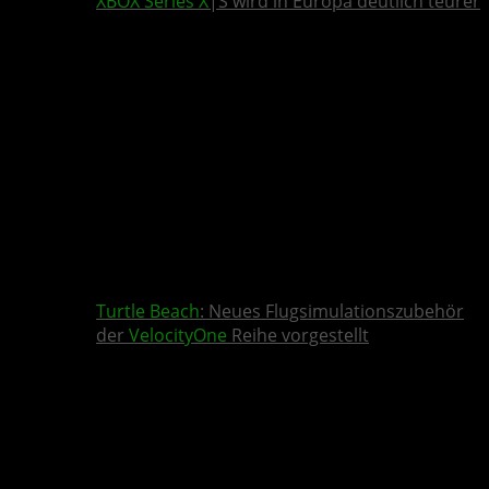
XBOX Series X
|S wird in Europa deutlich teurer
Turtle Beach
: Neues Flugsimulationszubehör
der
VelocityOne
Reihe vorgestellt