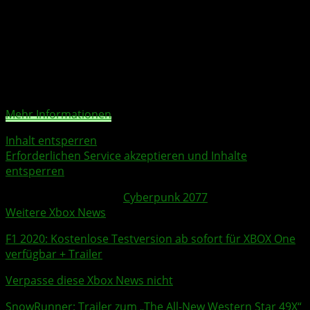
Musik“ Probleme bekommen, dann könnt Ihr euch über
die E-Mail legal@cdprojektred.com an das Team wenden.
Sie sehen gerade einen Platzhalterinhalt von
X
. Um auf
den eigentlichen Inhalt zuzugreifen, klicken Sie auf die
Schaltfläche unten. Bitte beachten Sie, dass dabei Daten
an Drittanbieter weitergegeben werden.
Mehr Informationen
Inhalt entsperren
Erforderlichen Service akzeptieren und Inhalte
entsperren
Weitere Xbox Themen:
Cyberpunk 2077
Weitere Xbox News
F1 2020
: Kostenlose
Testversion
ab sofort für
XBOX
One
verfügbar +
Trailer
Verpasse diese Xbox News nicht
SnowRunner
:
Trailer
zum „The All-New Western Star 49X“