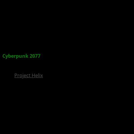
InsideXbox.de
Cyberpunk 2077
: CD Projekt Red hat ein Herz für
Livestreamer und Content Creator
Project Helix