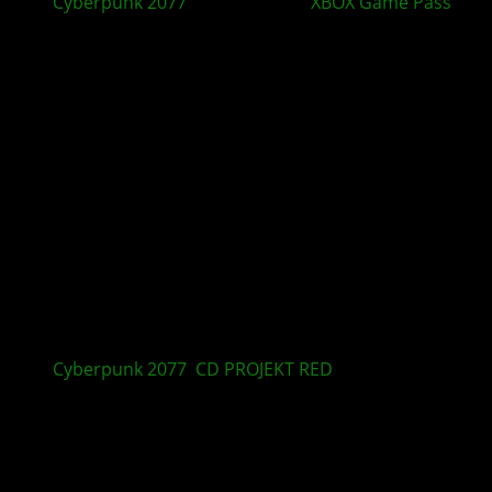
Cyberpunk 2077
kommt in den
XBOX Game Pass
Cyberpunk 2077
:
CD PROJEKT RED
feiert fünf Jahre
Night City