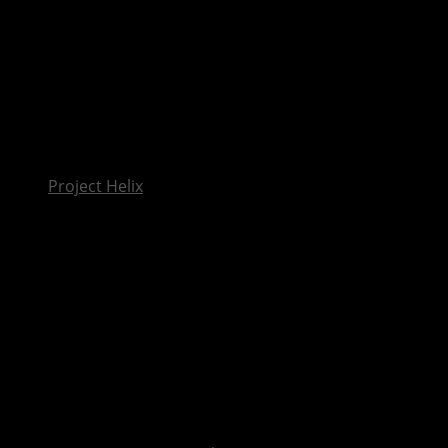
InsideXbox.de
Project Helix